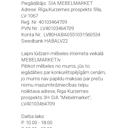
Piegādātājs: SIA MEBELMARKET
Adrese: Rīga,Kurzemes
prospekts 59a,
LV-1067
Reģ. Nr. 40103464709
PVN Nr.: LV40103464709
Konta Nr.: LV80HABA0551031560534
Swedbank HABALV22
Laipni lūdzam mēbeles interneta veikalā
MEBELMARKET.lv
Pērkot mēbeles no mums, jūs to
iegādāties par konkurētspējīgām cenām,
jo mums nav papildu maksas par preču
nomu mazumtirdzniecības telpu.
noliktava adrese, Riga Kurzemes
prospekts 3H SIA "Mebelmarket",
LV40103464709
Darba laiks:
P. 10.00 - 18.00