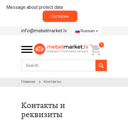
Message about protect data
Согласен
info@mebelmarket.lv
Russian
0
Главная
Контакты
Контакты и
реквизиты