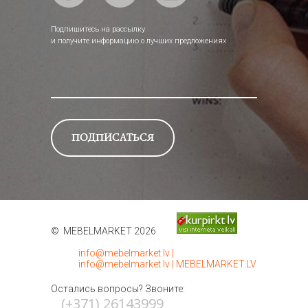
Подпишитесь на рассылку
и получите информацию о лучших предложениях
© MEBELMARKET 2026
info@mebelmarket.lv
|
info@mebelmarket.lv
|
MEBELMARKET.LV
Остались вопросы? Звоните:
(+371) 26143999