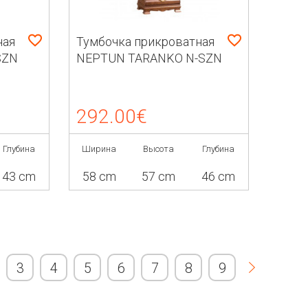
ная
Тумбочка прикроватная
SZN
NEPTUN TARANKO N-SZN
292.00€
Глубина
Ширина
Высота
Глубина
43 cm
58 cm
57 cm
46 cm
3
4
5
6
7
8
9