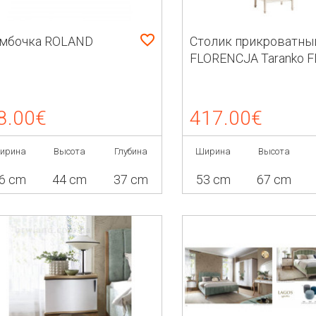
мбочка ROLAND
Столик прикроватны
FLORENCJA Taranko F
2SN
8.00€
417.00€
ирина
Высота
Глубина
Ширина
Высота
6 cm
44 cm
37 cm
53 cm
67 cm