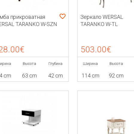
мба прикроватная
Зеркало WERSAL
ERSAL TARANKO W-SZN
TARANKO W-TL
28.00€
503.00€
ирина
Высота
Глубина
Ширина
Высота
4 cm
63 cm
42 cm
114 cm
92 cm