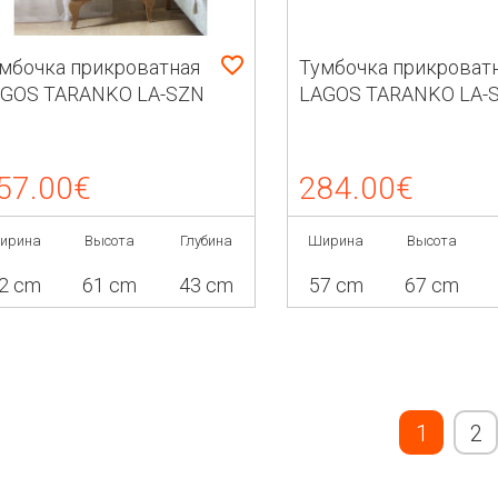
мбочка прикроватная
Тумбочка прикроват
GOS TARANKO LA-SZN
LAGOS TARANKO LA-
P
SZ
57.00€
284.00€
ирина
Высота
Глубина
Ширина
Высота
2 cm
61 cm
43 cm
57 cm
67 cm
1
2