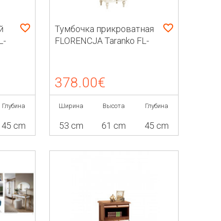
й
Тумбочка прикроватная
L-
FLORENCJA Taranko FL-
SZN
378.00€
Глубина
Ширина
Высота
Глубина
45 cm
53 cm
61 cm
45 cm