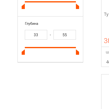
Ту
Глубина
-
3
Ш
4