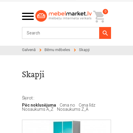
0
Galvenā
Bērnu mēbeles
Skapji
Skapji
Šķirot::
Pēc noklusējuma
Cena no
Cena līdz
Nosaukums A_Z
Nosaukums Z_A