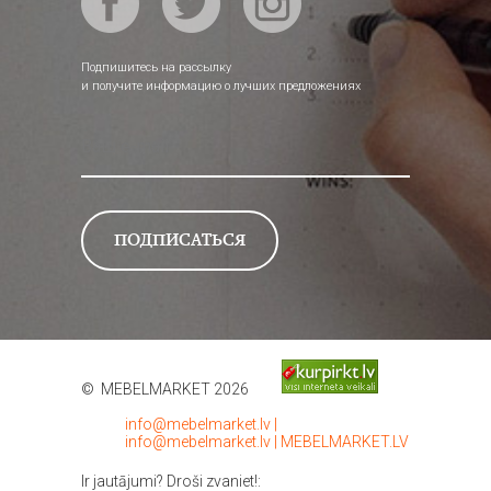
Подпишитесь на рассылку
и получите информацию о лучших предложениях
© MEBELMARKET 2026
info@mebelmarket.lv
|
info@mebelmarket.lv
|
MEBELMARKET.LV
Ir jautājumi? Droši zvaniet!: