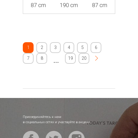
87 cm
190 cm
87 cm
1
2
3
4
5
6
7
8
...
19
20
Присоединяйтесь к нам
в социальных сетях и участвуйте в акциях