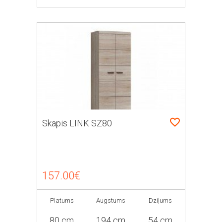
Skapis LINK SZ80
157.00€
Platums
Augstums
Dziļums
80 cm
194 cm
54 cm