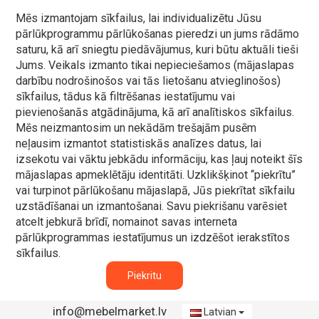
Mēs izmantojam sīkfailus, lai individualizētu Jūsu
pārlūkprogrammu pārlūkošanas pieredzi un jums rādāmo
saturu, kā arī sniegtu piedāvājumus, kuri būtu aktuāli tieši
Jums. Veikals izmanto tikai nepieciešamos (mājaslapas
darbību nodrošinošos vai tās lietošanu atvieglinošos)
sīkfailus, tādus kā filtrēšanas iestatījumu vai
pievienošanās atgādinājuma, kā arī analītiskos sīkfailus.
Mēs neizmantosim un nekādām trešajām pusēm
neļausim izmantot statistiskās analīzes datus, lai
izsekotu vai vāktu jebkādu informāciju, kas ļauj noteikt šīs
mājaslapas apmeklētāju identitāti. Uzklikšķinot “piekrītu”
vai turpinot pārlūkošanu mājaslapā, Jūs piekrītat sīkfailu
uzstādīšanai un izmantošanai. Savu piekrišanu varēsiet
atcelt jebkurā brīdī, nomainot savas interneta
pārlūkprogrammas iestatījumus un izdzēšot ierakstītos
sīkfailus.
Piekritu
info@mebelmarket.lv
Latvian