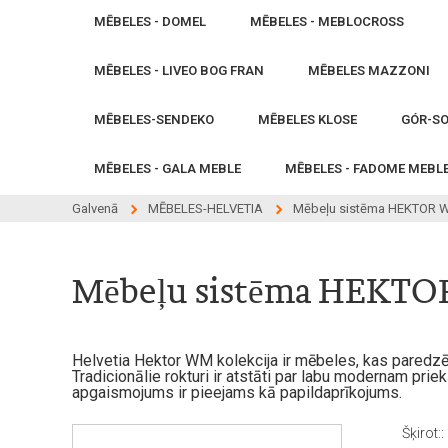
MĒBELES - DOMEL
MĒBELES - MEBLOCROSS
MĒBELES - LIVEO BOG FRAN
MĒBELES MAZZONI
MĒBELES-SENDEKO
MĒBELES KLOSE
GÓR-SO
MĒBELES - GALA MEBLE
MĒBELES - FADOME MEBL
Galvenā
MĒBELES-HELVETIA
Mēbeļu sistēma HEKTOR 
Mēbeļu sistēma HEKT
Helvetia Hektor WM kolekcija ir mēbeles, kas paredzēta
Tradicionālie rokturi ir atstāti par labu modernam pr
apgaismojums ir pieejams kā papildaprīkojums.
Šķirot::