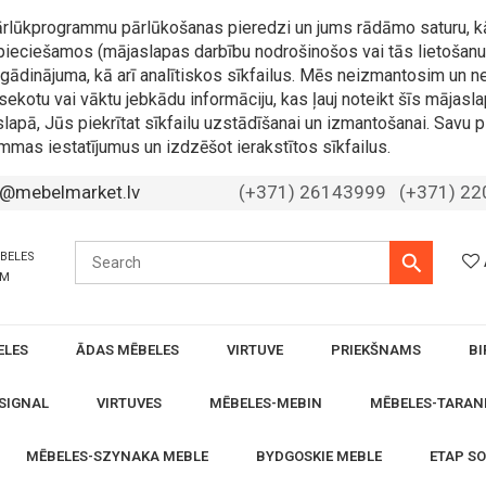
 pārlūkprogrammu pārlūkošanas pieredzi un jums rādāmo saturu, k
nepieciešamos (mājaslapas darbību nodrošinošos vai tās lietošanu 
 atgādinājuma, kā arī analītiskos sīkfailus. Mēs neizmantosim u
sekotu vai vāktu jebkādu informāciju, kas ļauj noteikt šīs mājasla
slapā, Jūs piekrītat sīkfailu uzstādīšanai un izmantošanai. Savu p
mmas iestatījumus un izdzēšot ierakstītos sīkfailus.
o@mebelmarket.lv
(+371) 26143999
(+371) 2
ĒBELES
ĀM
ELES
ĀDAS MĒBELES
VIRTUVE
PRIEKŠNAMS
BI
SIGNAL
VIRTUVES
MĒBELES-MEBIN
MĒBELES-TARAN
MĒBELES-SZYNAKA MEBLE
BYDGOSKIE MEBLE
ETAP S