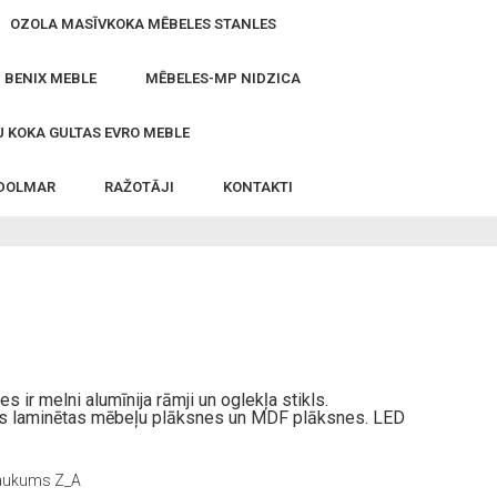
OZOLA MASĪVKOKA MĒBELES STANLES
- BENIX MEBLE
MĒBELES-MP NIDZICA
 KOKA GULTAS EVRO MEBLE
 DOLMAR
RAŽOTĀJI
KONTAKTI
ir melni alumīnija rāmji un oglekļa stikls.
tātes laminētas mēbeļu plāksnes un MDF plāksnes. LED
ukums Z_A