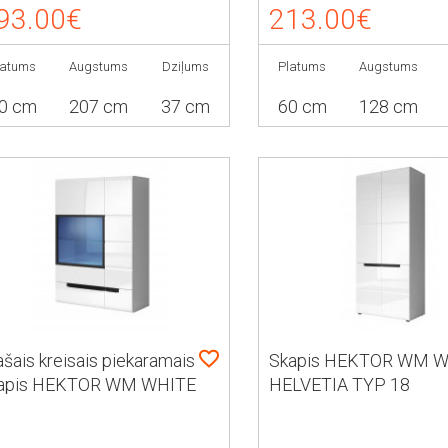
93.00€
213.00€
latums
Augstums
Dziļums
Platums
Augstums
0 cm
207 cm
37 cm
60 cm
128 cm
ašais kreisais piekaramais
Skapis HEKTOR WM 
apis HEKTOR WM WHITE
HELVETIA TYP 18
LVETIA TYP 12