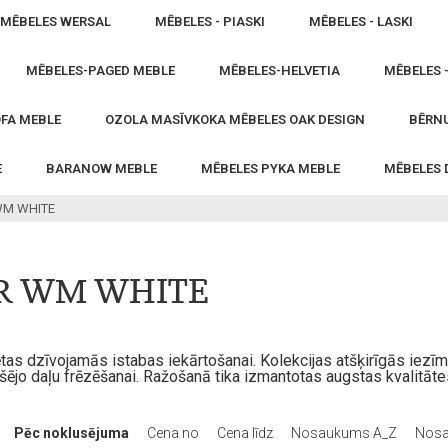
MĒBELES WERSAL
MĒBELES - PIASKI
MĒBELES - LASKI
MĒBELES-PAGED MEBLE
MĒBELES-HELVETIA
MĒBELES 
FA MEBLE
OZOLA MASĪVKOKA MĒBELES OAK DESIGN
BĒRNU
E
BARANOW MEBLE
MĒBELES PYKA MEBLE
MĒBELES
WM WHITE
OR WM WHITE
s dzīvojamās istabas iekārtošanai. Kolekcijas atšķirīgās iezīmes 
iekšējo daļu frēzēšanai. Ražošanā tika izmantotas augstas kvali
Pēc noklusējuma
Cena no
Cena līdz
Nosaukums A_Z
Nosa