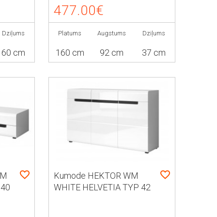
477.00€
Dziļums
Platums
Augstums
Dziļums
60 cm
160 cm
92 cm
37 cm
WM
Kumode HEKTOR WM
 40
WHITE HELVETIA TYP 42