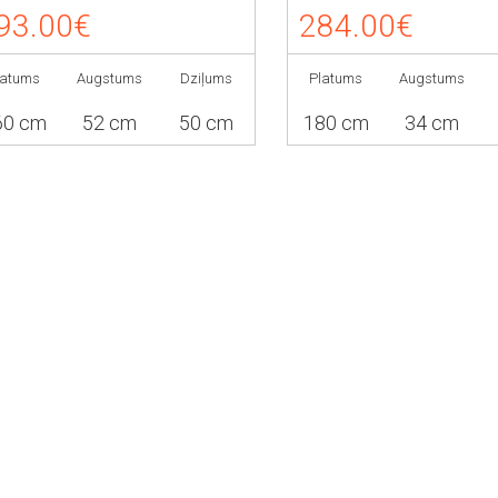
93.00€
284.00€
latums
Augstums
Dziļums
Platums
Augstums
60 cm
52 cm
50 cm
180 cm
34 cm