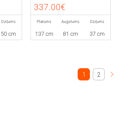
337.00€
Dziļums
Platums
Augstums
Dziļums
50 cm
137 cm
81 cm
37 cm
1
2