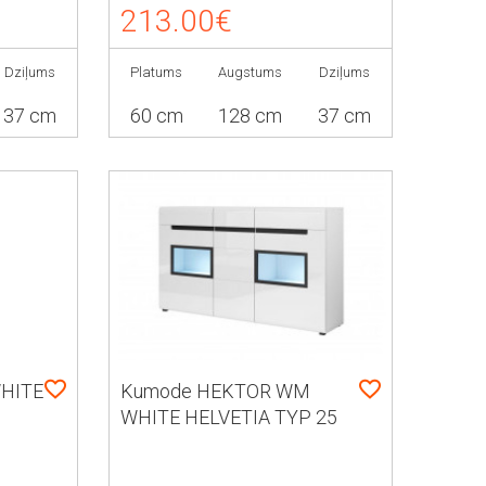
213.00€
Dziļums
Platums
Augstums
Dziļums
37 cm
60 cm
128 cm
37 cm
WHITE
Kumode HEKTOR WM
WHITE HELVETIA TYP 25