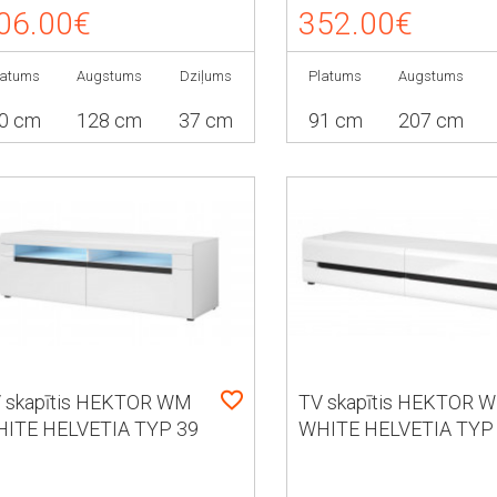
06.00€
352.00€
latums
Augstums
Dziļums
Platums
Augstums
0 cm
128 cm
37 cm
91 cm
207 cm
 skapītis HEKTOR WM
TV skapītis HEKTOR 
ITE HELVETIA TYP 39
WHITE HELVETIA TYP