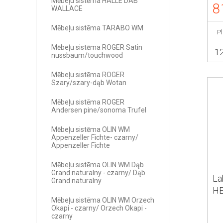
Mēbeļu sistēma HALLE DAB
8
WALLACE
Mēbeļu sistēma TARABO WM
P
Mēbeļu sistēma ROGER Satin
1
nussbaum/touchwood
Mēbeļu sistēma ROGER
Szary/szary-dąb Wotan
Mēbeļu sistēma ROGER
Andersen pine/sonoma Trufel
Mēbeļu sistēma OLIN WM
Appenzeller Fichte- czarny/
Appenzeller Fichte
Mēbeļu sistēma OLIN WM Dąb
Grand naturalny - czarny/ Dąb
La
Grand naturalny
H
Mēbeļu sistēma OLIN WM Orzech
HE
Okapi - czarny/ Orzech Okapi -
czarny