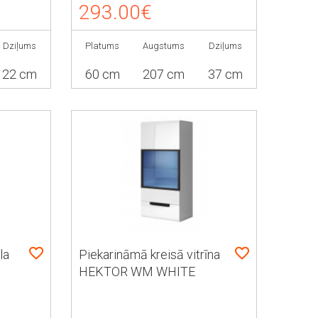
293.00€
Dziļums
Platums
Augstums
Dziļums
22 cm
60 cm
207 cm
37 cm
la
Piekarināmā kreisā vitrīna
HEKTOR WM WHITE
 07
HELVETIA TYP 08