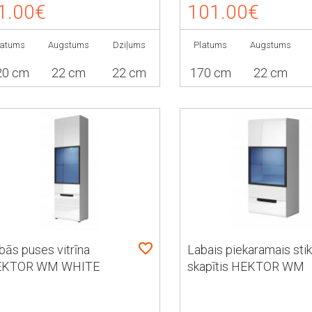
1.00€
101.00€
latums
Augstums
Dziļums
Platums
Augstums
20 cm
22 cm
22 cm
170 cm
22 cm
bās puses vitrīna
Labais piekaramais stik
EKTOR WM WHITE
skapītis HEKTOR WM
LVETIA TYP 06
WHITE HELVETIA TYP