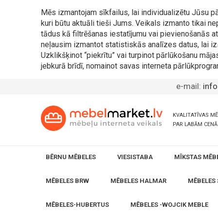
Mēs izmantojam sīkfailus, lai individualizētu Jūsu
kuri būtu aktuāli tieši Jums. Veikals izmanto tikai 
tādus kā filtrēšanas iestatījumu vai pievienošanās
neļausim izmantot statistiskās analīzes datus, lai iz
Uzklikšķinot “piekrītu” vai turpinot pārlūkošanu māja
jebkurā brīdī, nomainot savas interneta pārlūkprogra
e-mail:
inf
KVALITATĪVAS M
PAR LABĀM CEN
BĒRNU MĒBELES
VIESISTABA
MĪKSTAS MĒB
MĒBELES BRW
MĒBELES HALMAR
MĒBELES 
MĒBELES-HUBERTUS
MĒBELES -WOJCIK MEBLE