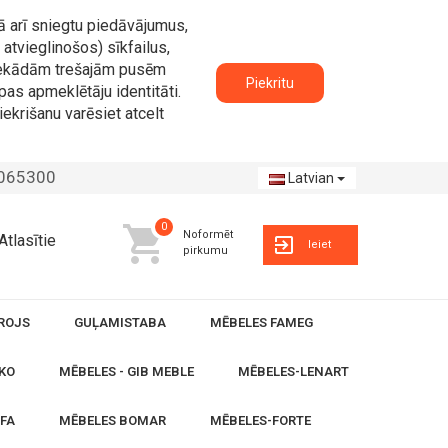
ā arī sniegtu piedāvājumus,
atvieglinošos) sīkfailus,
n nekādām trešajām pusēm
Piekritu
pas apmeklētāju identitāti.
iekrišanu varēsiet atcelt
2065300
Latvian
0
Noformēt
Atlasītie
Ieiet
pirkumu
ROJS
GUĻAMISTABA
MĒBELES FAMEG
KO
MĒBELES - GIB MEBLE
MĒBELES-LENART
OFA
MĒBELES BOMAR
MĒBELES-FORTE