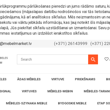
 pārlūkprogrammu pārlūkošanas pieredzi un jums rādāmo saturu, k
nepieciešamos (mājaslapas darbību nodrošinošos vai tās lietošanu 
 atgādinājuma, kā arī analītiskos sīkfailus. Mēs neizmantosim u
sekotu vai vāktu jebkādu informāciju, kas ļauj noteikt šīs mājasla
slapā, Jūs piekrītat sīkfailu uzstādīšanai un izmantošanai. Savu p
mmas iestatījumus un izdzēšot ierakstītos sīkfailus.
o@mebelmarket.lv
(+371) 26143999
(+371) 2
ĒBELES
ĀM
ELES
ĀDAS MĒBELES
VIRTUVE
PRIEKŠNAMS
BI
SIGNAL
VIRTUVES
MĒBELES-MEBIN
MĒBELES-TARAN
MĒBELES-SZYNAKA MEBLE
BYDGOSKIE MEBLE
ETAP S