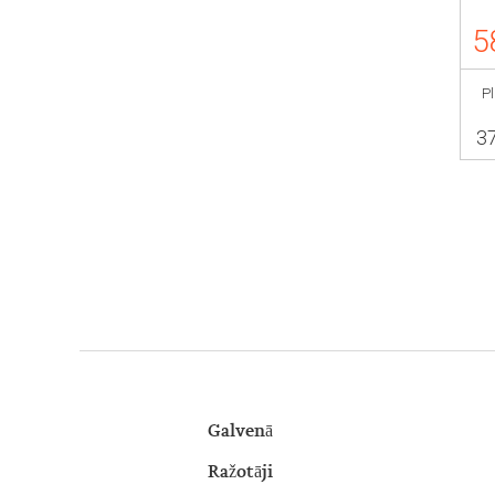
5
P
3
Galvenā
Ražotāji