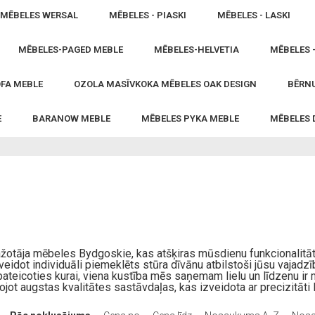
MĒBELES WERSAL
MĒBELES - PIASKI
MĒBELES - LASKI
MĒBELES-PAGED MEBLE
MĒBELES-HELVETIA
MĒBELES 
FA MEBLE
OZOLA MASĪVKOKA MĒBELES OAK DESIGN
BĒRNU
E
BARANOW MEBLE
MĒBELES PYKA MEBLE
MĒBELES
ražotāja mēbeles Bydgoskie, kas atšķiras mūsdienu funkcionalitāt
eidot individuāli piemeklēts stūra dīvānu atbilstoši jūsu vajad
a, pateicoties kurai, viena kustība mēs saņemam lielu un līdzenu i
jot augstas kvalitātes sastāvdaļas, kas izveidota ar precizitāti l