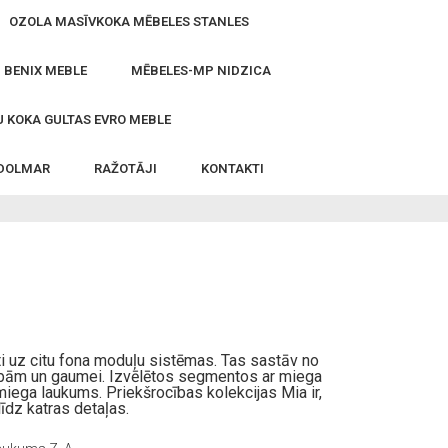
OZOLA MASĪVKOKA MĒBELES STANLES
- BENIX MEBLE
MĒBELES-MP NIDZICA
 KOKA GULTAS EVRO MEBLE
 DOLMAR
RAŽOTĀJI
KONTAKTI
i uz citu fona moduļu sistēmas. Tas sastāv no
zībām un gaumei. Izvēlētos segmentos ar miega
r miega laukums. Priekšrocības kolekcijas Mia ir,
īdz katras detaļas.