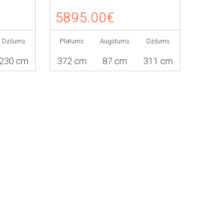
5895.00€
Dziļums
Platums
Augstums
Dziļums
230 cm
372 cm
87 cm
311 cm