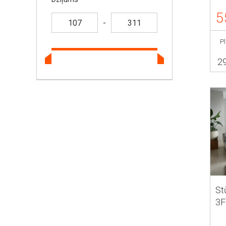
5
-
P
2
St
3F
1.