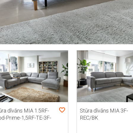
ūra dīvāns MIA 1.5RF-
Stūra dīvāns MIA 3F-
d-Prime-1,5RF-TE-3F-
REC/BK
C/BK