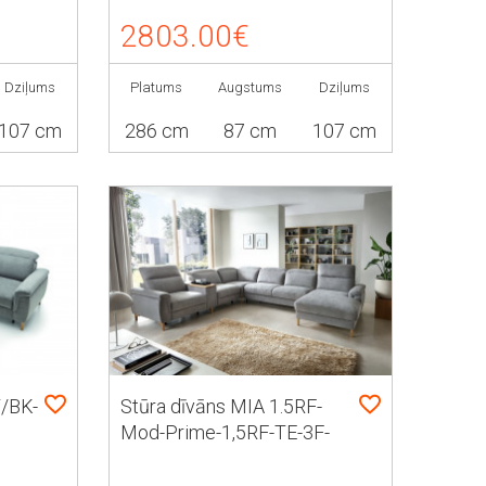
2803.00€
Dziļums
Platums
Augstums
Dziļums
107 cm
286 cm
87 cm
107 cm
T/BK-
Stūra dīvāns MIA 1.5RF-
Mod-Prime-1,5RF-TE-3F-
REC/BK akumulator x2