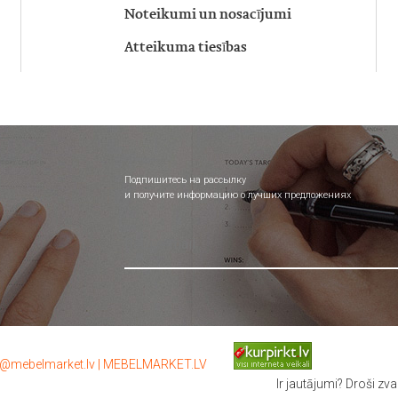
Noteikumi un nosacījumi
Atteikuma tiesības
Подпишитесь на рассылку
и получите информацию о лучших предложениях
o@mebelmarket.lv
|
MEBELMARKET.LV
Ir jautājumi? Droši zvan