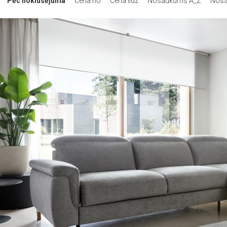
Pēc noklusējuma
Cena no
Cena līdz
Nosaukums A_Z
Nosa