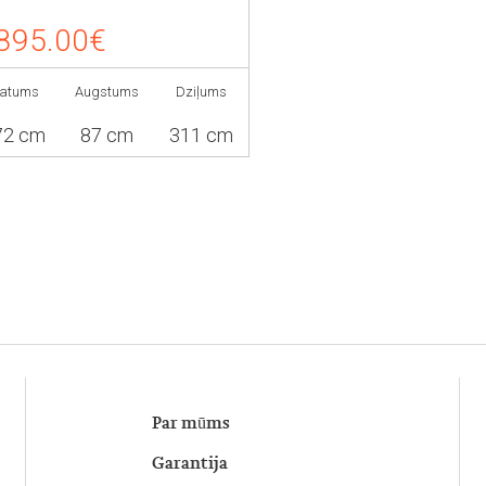
895.00€
latums
Augstums
Dziļums
72 cm
87 cm
311 cm
Par mūms
Garantija