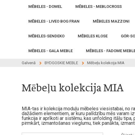
MĒBELES - DOMEL
MĒBELES - MEBLOCROSS
MĒBELES - LIVEO BOG FRAN
MĒBELES MAZZONI
MĒBELES-SENDEKO
MĒBELES KLOSE
GÓR-SO
MĒBELES - GALA MEBLE
MĒBELES - FADOME MEBL
Galvenā
BYDGOSKIE MEBLE
Mēbeļu kolekcija MIA
Mēbeļu kolekcija MIA
MIA-tas ir kolekcija moduļu mēbeles viesistabai, no 
dažādiem elementiem, ar kuru palīdzību mēs varam izv
funkcija ir aprīkoti ar sistēmu, kas unfolding itāļu tip
pirmkārt, izmantošanas vieglumu, tiek panākta, izmanto