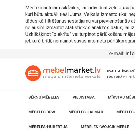
Mēs izmantojam sīkfailus, lai individualizētu Jūsu
kuri būtu aktuāli tieši Jums. Veikals izmanto tikai 
tādus kā filtrēšanas iestatījumu vai pievienošanās
neļausim izmantot statistiskās analīzes datus, lai iz
Uzklikšķinot “piekrītu” vai turpinot pārlūkošanu māja
jebkurā brīdī, nomainot savas interneta pārlūkprogra
e-mail:
inf
KVALITATĪVAS M
PAR LABĀM CEN
BĒRNU MĒBELES
VIESISTABA
MĪKSTAS MĒB
MĒBELES BRW
MĒBELES HALMAR
MĒBELES 
MĒBELES-HUBERTUS
MĒBELES -WOJCIK MEBLE