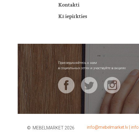
Kontakti
Kā iepirkties
Присоединяйтесь к нам
в социальных сетях и участвуйте в акциях
info@mebelmarket.lv
|
inf
© MEBELMARKET 2026