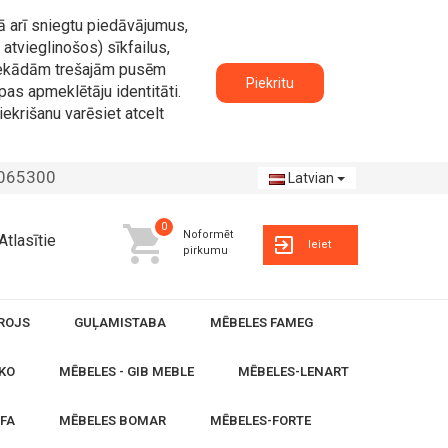
ā arī sniegtu piedāvājumus,
atvieglinošos) sīkfailus,
n nekādām trešajām pusēm
Piekritu
pas apmeklētāju identitāti.
iekrišanu varēsiet atcelt
2065300
Latvian
0
Noformēt
Atlasītie
Ieiet
pirkumu
ROJS
GUĻAMISTABA
MĒBELES FAMEG
KO
MĒBELES - GIB MEBLE
MĒBELES-LENART
OFA
MĒBELES BOMAR
MĒBELES-FORTE