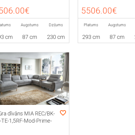
506.00€
5506.00€
latums
Augstums
Dziļums
Platums
Augstums
93 cm
87 cm
230 cm
293 cm
87 cm
ūra dīvāns MIA REC/BK-
-TE-1,5RF-Mod-Prime-
5R akumulator x2