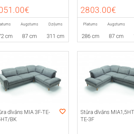
051.00€
2803.00€
latums
Augstums
Dziļums
Platums
Augstums
72 cm
87 cm
311 cm
286 cm
87 cm
ūra dīvāns MIA 3F-TE-
Stūra dīvāns MIA1,5H
5HT/BK
TE-3F