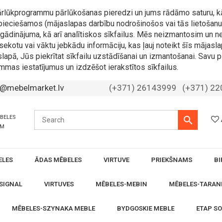
 pārlūkprogrammu pārlūkošanas pieredzi un jums rādāmo saturu, k
nepieciešamos (mājaslapas darbību nodrošinošos vai tās lietošanu 
 atgādinājuma, kā arī analītiskos sīkfailus. Mēs neizmantosim u
sekotu vai vāktu jebkādu informāciju, kas ļauj noteikt šīs mājasla
slapā, Jūs piekrītat sīkfailu uzstādīšanai un izmantošanai. Savu p
mmas iestatījumus un izdzēšot ierakstītos sīkfailus.
o@mebelmarket.lv
(+371) 26143999
(+371) 2
ĒBELES
ĀM
ELES
ĀDAS MĒBELES
VIRTUVE
PRIEKŠNAMS
BI
SIGNAL
VIRTUVES
MĒBELES-MEBIN
MĒBELES-TARAN
MĒBELES-SZYNAKA MEBLE
BYDGOSKIE MEBLE
ETAP S