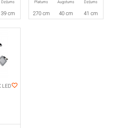
Dziļums
Platums
Augstums
Dziļums
39 cm
270 cm
40 cm
41 cm
X LED