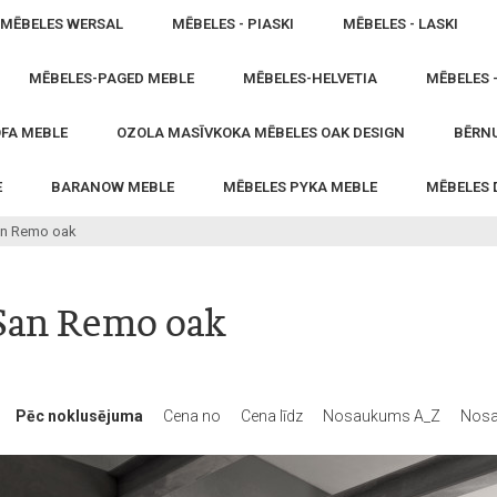
MĒBELES WERSAL
MĒBELES - PIASKI
MĒBELES - LASKI
MĒBELES-PAGED MEBLE
MĒBELES-HELVETIA
MĒBELES 
FA MEBLE
OZOLA MASĪVKOKA MĒBELES OAK DESIGN
BĒRNU
E
BARANOW MEBLE
MĒBELES PYKA MEBLE
MĒBELES
an Remo oak
San Remo oak
Pēc noklusējuma
Cena no
Cena līdz
Nosaukums A_Z
Nosa