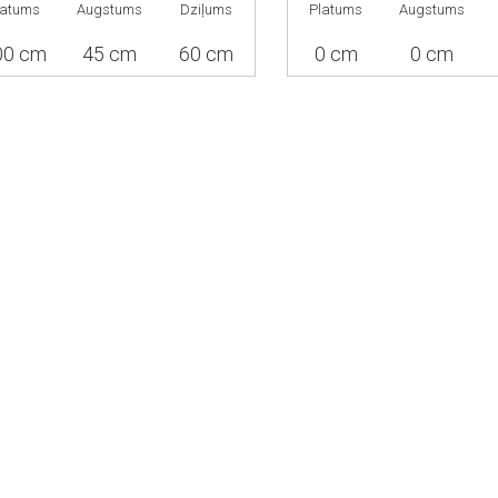
latums
Augstums
Dziļums
Platums
Augstums
00 cm
45 cm
60 cm
0 cm
0 cm