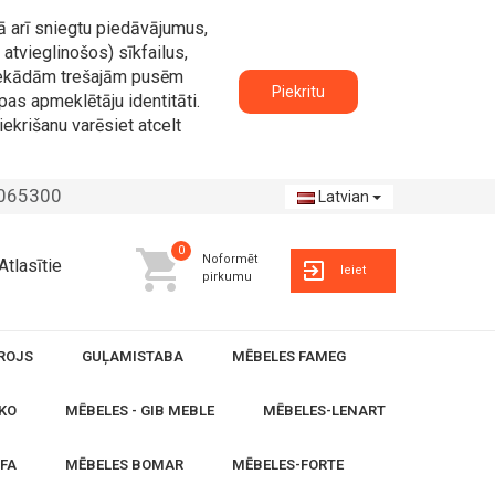
ā arī sniegtu piedāvājumus,
atvieglinošos) sīkfailus,
n nekādām trešajām pusēm
Piekritu
pas apmeklētāju identitāti.
iekrišanu varēsiet atcelt
2065300
Latvian
0
Noformēt
Atlasītie
Ieiet
pirkumu
ROJS
GUĻAMISTABA
MĒBELES FAMEG
KO
MĒBELES - GIB MEBLE
MĒBELES-LENART
OFA
MĒBELES BOMAR
MĒBELES-FORTE