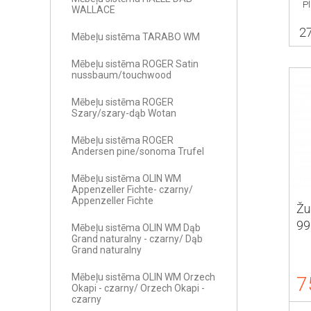
P
WALLACE
2
Mēbeļu sistēma TARABO WM
Mēbeļu sistēma ROGER Satin
nussbaum/touchwood
Mēbeļu sistēma ROGER
Szary/szary-dąb Wotan
Mēbeļu sistēma ROGER
Andersen pine/sonoma Trufel
Mēbeļu sistēma OLIN WM
Appenzeller Fichte- czarny/
Appenzeller Fichte
Žu
99
Mēbeļu sistēma OLIN WM Dąb
Grand naturalny - czarny/ Dąb
Grand naturalny
Mēbeļu sistēma OLIN WM Orzech
7
Okapi - czarny/ Orzech Okapi -
czarny