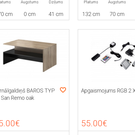
latums
Augstums
Dziļums
Platums
Augstums
70 cm
0 cm
41 cm
132 cm
70 cm
rnālgaldiņš BAROS TYP
Apgaismojums RGB 2 
 San Remo oak
5.00€
55.00€