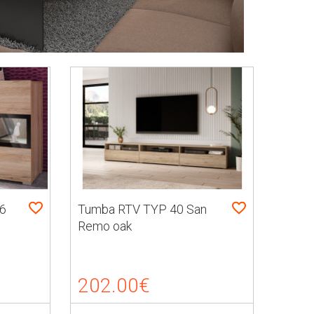
6
Tumba RTV TYP 40 San
Remo oak
202.00€