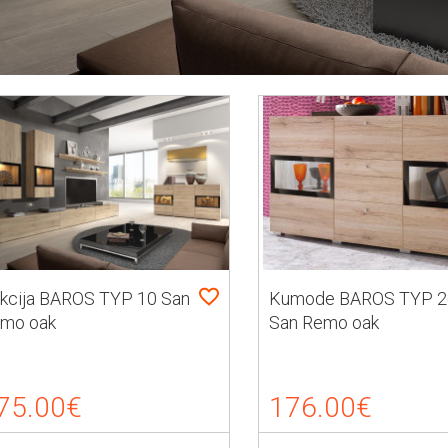
kcija BAROS TYP 10 San
Kumode BAROS TYP 2
mo oak
San Remo oak
75.00€
176.00€