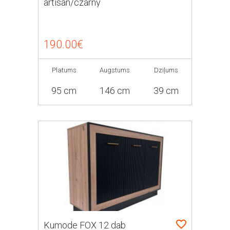
artisan/czarny
190.00€
Platums
Augstums
Dziļums
95 cm
146 cm
39 cm
Kumode FOX 12 dab