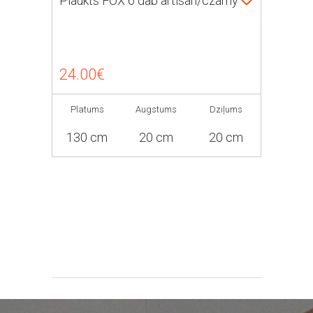
Plaukts FOX 6 dab artisan/czarny
24.00€
Platums
Augstums
Dziļums
130 cm
20 cm
20 cm