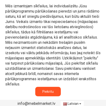
Mēs izmantojam sīkfailus, lai individualizētu Jūsu
pārlūkprogrammu pārlūkošanas pieredzi un jums rādāmo
saturu, kā arī sniegtu piedāvājumus, kuri būtu aktuāli tieši
Jums. Veikals izmanto tikai nepieciešamos (mājaslapas
darbību nodrošinošos vai tās lietošanu atvieglinošos)
sīkfailus, tādus kā filtrēšanas iestatījumu vai
pievienošanās atgādinājuma, kā arī analītiskos sīkfailus.
Mēs neizmantosim un nekādām trešajām pusēm
neļausim izmantot statistiskās analīzes datus, lai
izsekotu vai vāktu jebkādu informāciju, kas ļauj noteikt šīs
mājaslapas apmeklētāju identitāti. Uzklikšķinot “piekrītu”
vai turpinot pārlūkošanu mājaslapā, Jūs piekrītat sīkfailu
uzstādīšanai un izmantošanai. Savu piekrišanu varēsiet
atcelt jebkurā brīdī, nomainot savas interneta
pārlūkprogrammas iestatījumus un izdzēšot ierakstītos
sīkfailus.
Piekritu
info@mebelmarket.lv
Latvian