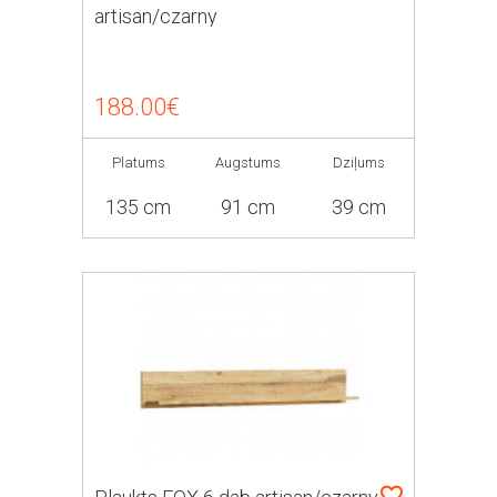
artisan/czarny
188.00€
Platums
Augstums
Dziļums
135 cm
91 cm
39 cm