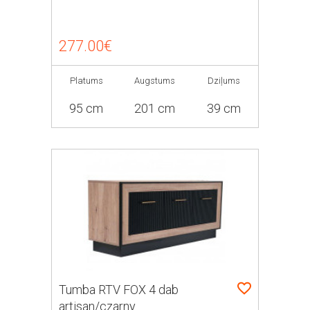
277.00€
Platums
Augstums
Dziļums
95 cm
201 cm
39 cm
Tumba RTV FOX 4 dab
artisan/czarny