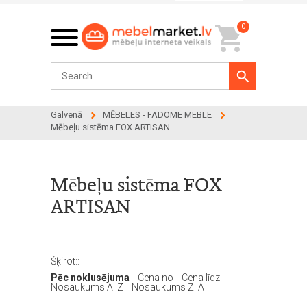
0
Galvenā
MĒBELES - FADOME MEBLE
Mēbeļu sistēma FOX ARTISAN
Mēbeļu sistēma FOX
ARTISAN
Šķirot::
Pēc noklusējuma
Cena no
Cena līdz
Nosaukums A_Z
Nosaukums Z_A