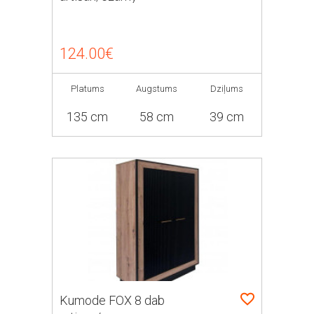
124.00€
Platums
Augstums
Dziļums
135 cm
58 cm
39 cm
Kumode FOX 8 dab