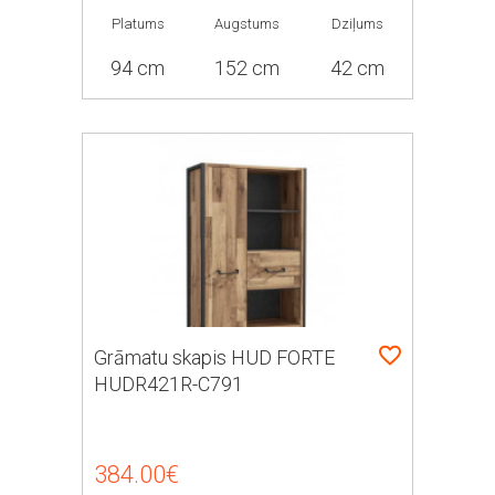
Platums
Augstums
Dziļums
94 cm
152 cm
42 cm
Grāmatu skapis HUD FORTE
HUDR421R-C791
384.00€