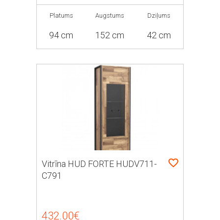
Platums
Augstums
Dziļums
94 cm
152 cm
42 cm
Vitrīna HUD FORTE HUDV711-
C791
432.00€