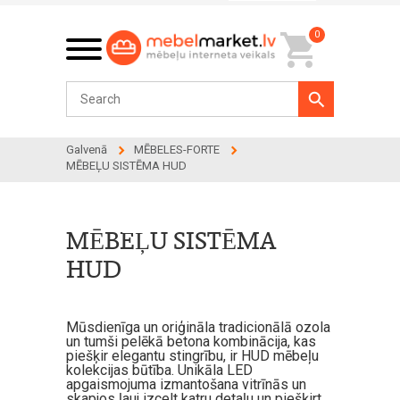
0
Galvenā
MĒBELES-FORTE
MĒBEĻU SISTĒMA HUD
MĒBEĻU SISTĒMA
HUD
Mūsdienīga un oriģināla tradicionālā ozola
un tumši pelēkā betona kombinācija, kas
piešķir elegantu stingrību, ir HUD mēbeļu
kolekcijas būtība. Unikāla LED
apgaismojuma izmantošana vitrīnās un
skapjos ļauj izcelt katru detaļu un piešķirt