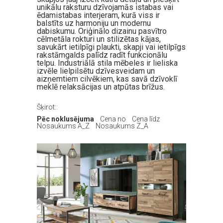
unikālu raksturu dzīvojamās istabas vai
ēdamistabas interjeram, kurā viss ir
balstīts uz harmoniju un modernu
dabiskumu. Oriģinālo dizainu pasvītro
cēlmetāla rokturi un stilizētas kājas,
savukārt ietilpīgi plaukti, skapji vai ietilpīgs
rakstāmgalds palīdz radīt funkcionālu
telpu. Industriālā stila mēbeles ir lieliska
izvēle lielpilsētu dzīvesveidam un
aizņemtiem cilvēkiem, kas savā dzīvoklī
meklē relaksācijas un atpūtas brīžus.
Šķirot::
Pēc noklusējuma
Cena no
Cena līdz
Nosaukums A_Z
Nosaukums Z_A