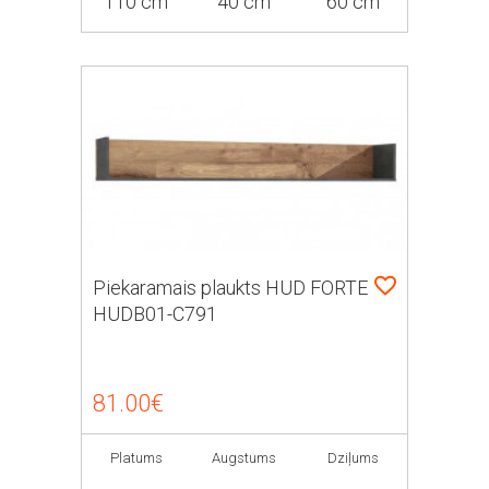
110 cm
40 cm
60 cm
Piekaramais plaukts HUD FORTE
HUDB01-C791
81.00€
Platums
Augstums
Dziļums