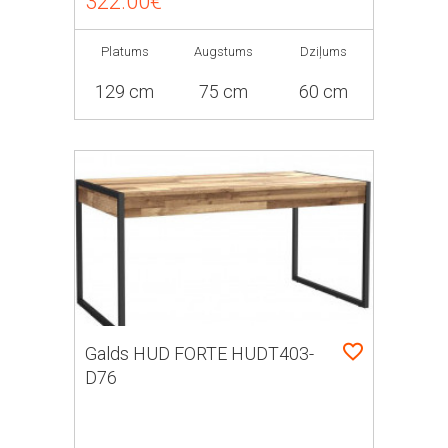
322.00€
Platums
Augstums
Dziļums
129 cm
75 cm
60 cm
Galds HUD FORTE HUDT403-
D76