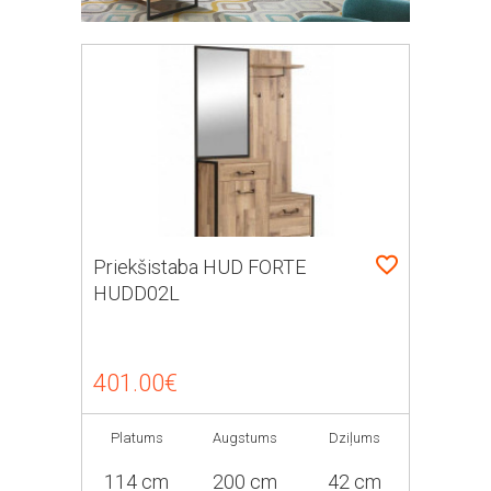
Priekšistaba HUD FORTE
HUDD02L
401.00€
Platums
Augstums
Dziļums
114 cm
200 cm
42 cm