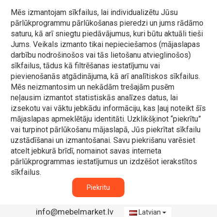
Mēs izmantojam sīkfailus, lai individualizētu Jūsu
pārlūkprogrammu pārlūkošanas pieredzi un jums rādāmo
saturu, kā arī sniegtu piedāvājumus, kuri būtu aktuāli tieši
Jums. Veikals izmanto tikai nepieciešamos (mājaslapas
darbību nodrošinošos vai tās lietošanu atvieglinošos)
sīkfailus, tādus kā filtrēšanas iestatījumu vai
pievienošanās atgādinājuma, kā arī analītiskos sīkfailus.
Mēs neizmantosim un nekādām trešajām pusēm
neļausim izmantot statistiskās analīzes datus, lai
izsekotu vai vāktu jebkādu informāciju, kas ļauj noteikt šīs
mājaslapas apmeklētāju identitāti. Uzklikšķinot “piekrītu”
vai turpinot pārlūkošanu mājaslapā, Jūs piekrītat sīkfailu
uzstādīšanai un izmantošanai. Savu piekrišanu varēsiet
atcelt jebkurā brīdī, nomainot savas interneta
pārlūkprogrammas iestatījumus un izdzēšot ierakstītos
sīkfailus.
Piekritu
info@mebelmarket.lv
Latvian