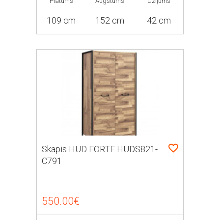
Platums
Augstums
Dziļums
109 cm
152 cm
42 cm
Skapis HUD FORTE HUDS821-
C791
550.00€