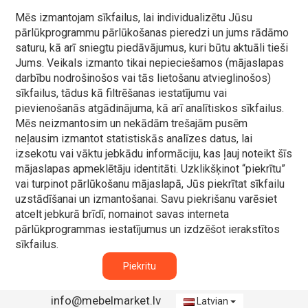
Mēs izmantojam sīkfailus, lai individualizētu Jūsu
pārlūkprogrammu pārlūkošanas pieredzi un jums rādāmo
saturu, kā arī sniegtu piedāvājumus, kuri būtu aktuāli tieši
Jums. Veikals izmanto tikai nepieciešamos (mājaslapas
darbību nodrošinošos vai tās lietošanu atvieglinošos)
sīkfailus, tādus kā filtrēšanas iestatījumu vai
pievienošanās atgādinājuma, kā arī analītiskos sīkfailus.
Mēs neizmantosim un nekādām trešajām pusēm
neļausim izmantot statistiskās analīzes datus, lai
izsekotu vai vāktu jebkādu informāciju, kas ļauj noteikt šīs
mājaslapas apmeklētāju identitāti. Uzklikšķinot “piekrītu”
vai turpinot pārlūkošanu mājaslapā, Jūs piekrītat sīkfailu
uzstādīšanai un izmantošanai. Savu piekrišanu varēsiet
atcelt jebkurā brīdī, nomainot savas interneta
pārlūkprogrammas iestatījumus un izdzēšot ierakstītos
sīkfailus.
Piekritu
info@mebelmarket.lv
Latvian