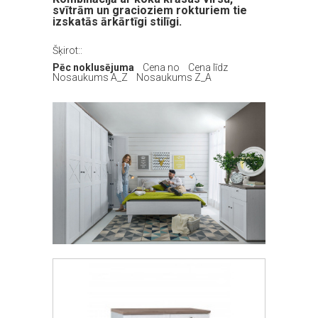
svītrām un gracioziem rokturiem tie
izskatās ārkārtīgi stilīgi.
Šķirot::
Pēc noklusējuma
Cena no
Cena līdz
Nosaukums A_Z
Nosaukums Z_A