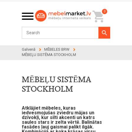
0
Galvenā
MĒBELES BRW
MĒBEĻU SISTĒMA STOCKHOLM
MĒBEĻU SISTĒMA
STOCKHOLM
Atklājiet mēbeles, kuras
iedvesmojušas zviedru mājas un
dzīvokļi, kur silti akcenti un katrs
saules stars ir zelta vērtē. Balinātas
fasādes ļauj gaismai palikt ilgāk.
Kombinācijā ar koka krāsas virsu,