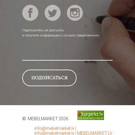
Подпишитесь на рассылку
и получите информацию о лучших предложениях
© MEBELMARKET 2026
info@mebelmarket.lv
|
info@mebelmarket.lv
|
MEBELMARKET.LV