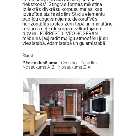
riekstkoks". Stingrās formas mīkstina
izliektās divkrāsu korpusu malas, kas
izvirzītas aiz fasādēm. Stikla elementu
papildu apgaismojums, dekoratīvās
horizontālās joslas zem topa un miniatūrie
rokturi izceļ kolekcijas neatkārtojamo
dizainu. FORREST LIVEO BOGFRAN
mēbeles ļauj radīt mājīgu atmosfēru jūsu
viesistabā, ēdamistabā un guļamistabā.
Šķirot::
Pēc noklusējuma
Cena no
Cena līdz
Nosaukums A_Z
Nosaukums Z_A