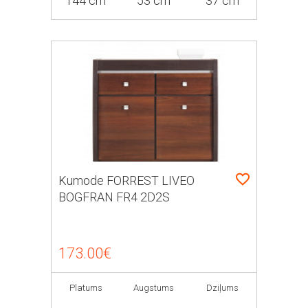
144 cm
53 cm
37 cm
Kumode FORREST LIVEO
BOGFRAN FR4 2D2S
173.00€
Platums
Augstums
Dziļums