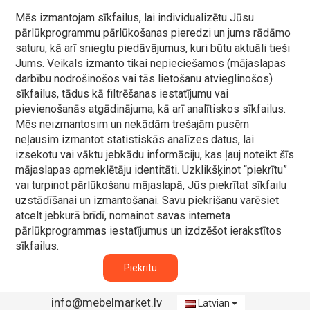
Mēs izmantojam sīkfailus, lai individualizētu Jūsu
pārlūkprogrammu pārlūkošanas pieredzi un jums rādāmo
saturu, kā arī sniegtu piedāvājumus, kuri būtu aktuāli tieši
Jums. Veikals izmanto tikai nepieciešamos (mājaslapas
darbību nodrošinošos vai tās lietošanu atvieglinošos)
sīkfailus, tādus kā filtrēšanas iestatījumu vai
pievienošanās atgādinājuma, kā arī analītiskos sīkfailus.
Mēs neizmantosim un nekādām trešajām pusēm
neļausim izmantot statistiskās analīzes datus, lai
izsekotu vai vāktu jebkādu informāciju, kas ļauj noteikt šīs
mājaslapas apmeklētāju identitāti. Uzklikšķinot “piekrītu”
vai turpinot pārlūkošanu mājaslapā, Jūs piekrītat sīkfailu
uzstādīšanai un izmantošanai. Savu piekrišanu varēsiet
atcelt jebkurā brīdī, nomainot savas interneta
pārlūkprogrammas iestatījumus un izdzēšot ierakstītos
sīkfailus.
Piekritu
info@mebelmarket.lv
Latvian