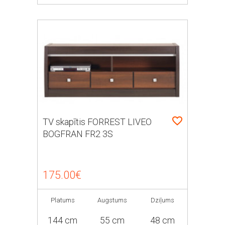
TV skapītis FORREST LIVEO
BOGFRAN FR2 3S
175.00€
Platums
Augstums
Dziļums
144 cm
55 cm
48 cm