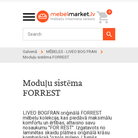
0
Galvenā
MĒBELES - LIVEO BOG FRAN
Moduļu sistēma FORREST
Moduļu sistēma
FORREST
LIVEO BOGFRAN oriģinālā FORREST
mēbeļu kolekcija, kas piedāvā maksimālu
komfortu un ērtības, attaisno savu
nosaukumu "FOR REST". Izgatavots no
laminētas skaidu plātnes oriģinālā krāsu
kombinācijā "ozols milano / tumšs