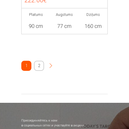
222.00€
Platums
Augstums
Dziļums
90 cm
77 cm
160 cm
1
2
Присоединяйтесь к нам
в социальных сетях и участвуйте в акциях