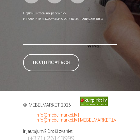
Подпишитесь на рассылку
и получите информацию о лучших предложениях
© MEBELMARKET 2026
info@mebelmarket.lv
|
info@mebelmarket.lv
|
MEBELMARKET.LV
Ir jautājumi? Droši zvaniet!:
(+371) 26143999