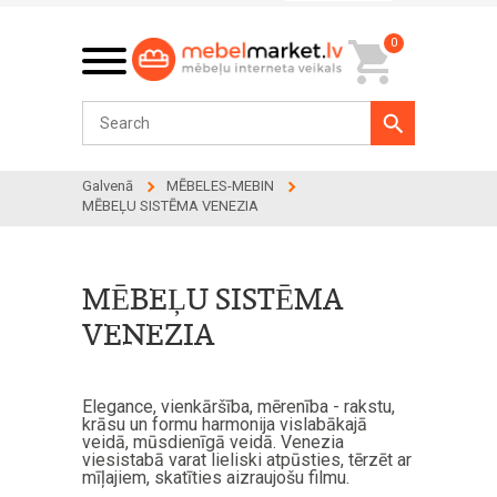
0
Galvenā
MĒBELES-MEBIN
MĒBEĻU SISTĒMA VENEZIA
MĒBEĻU SISTĒMA
VENEZIA
Elegance, vienkāršība, mērenība - rakstu,
krāsu un formu harmonija vislabākajā
veidā, mūsdienīgā veidā. Venezia
viesistabā varat lieliski atpūsties, tērzēt ar
mīļajiem, skatīties aizraujošu filmu.