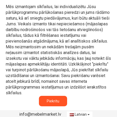
Mēs izmantojam sīkfailus, lai individualizētu Jūsu
pārlūkprogrammu pārlūkošanas pieredzi un jums rādāmo
saturu, kā arī sniegtu piedāvājumus, kuri būtu aktuāli tieši
Jums. Veikals izmanto tikai nepieciešamos (mājaslapas
darbību nodrošinošos vai tās lietošanu atvieglinošos)
sīkfailus, tādus kā filtrēšanas iestatījumu vai
pievienošanās atgādinājuma, kā arī analītiskos sīkfailus.
Mēs neizmantosim un nekādām trešajām pusēm
neļausim izmantot statistiskās analīzes datus, lai
izsekotu vai vāktu jebkādu informāciju, kas ļauj noteikt šīs
mājaslapas apmeklētāju identitāti. Uzklikšķinot “piekrītu”
vai turpinot pārlūkošanu mājaslapā, Jūs piekrītat sīkfailu
uzstādīšanai un izmantošanai. Savu piekrišanu varēsiet
atcelt jebkurā brīdī, nomainot savas interneta
pārlūkprogrammas iestatījumus un izdzēšot ierakstītos
sīkfailus.
Piekritu
info@mebelmarket.lv
Latvian