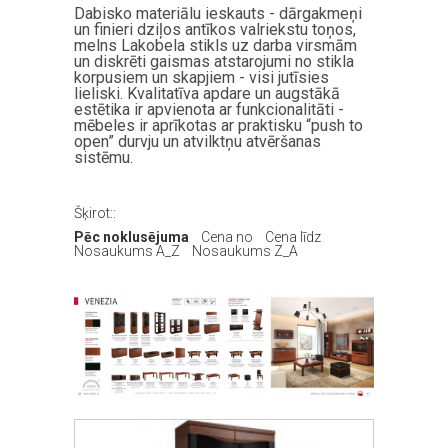
Dabisko materiālu ieskauts - dārgakmeņi
un finieri dziļos antīkos valriekstu toņos,
melns Lakobela stikls uz darba virsmām
un diskrēti gaismas atstarojumi no stikla
korpusiem un skapjiem - visi jutīsies
lieliski. Kvalitatīva apdare un augstākā
estētika ir apvienota ar funkcionalitāti -
mēbeles ir aprīkotas ar praktisku “push to
open” durvju un atvilktņu atvēršanas
sistēmu.
Šķirot::
Pēc noklusējuma
Cena no
Cena līdz
Nosaukums A_Z
Nosaukums Z_A