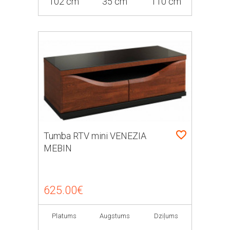
102 cm
35 cm
110 cm
Tumba RTV mini VENEZIA
MEBIN
625.00€
Platums
Augstums
Dziļums