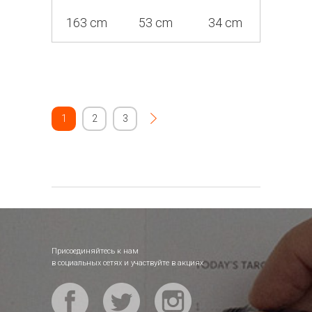
163 cm
53 cm
34 cm
1
2
3
Присоединяйтесь к нам
в социальных сетях и участвуйте в акциях