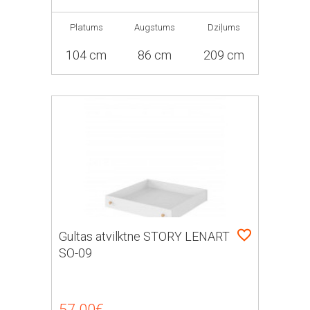
Platums
Augstums
Dziļums
104 cm
86 cm
209 cm
Gultas atvilktne STORY LENART
SO-09
57.00€