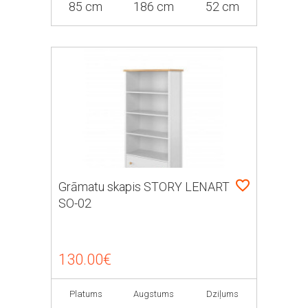
85 cm
186 cm
52 cm
Grāmatu skapis STORY LENART
SO-02
130.00€
Platums
Augstums
Dziļums