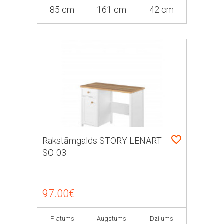
85 cm
161 cm
42 cm
Rakstāmgalds STORY LENART
SO-03
97.00€
Platums
Augstums
Dziļums