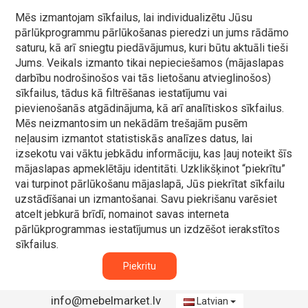
Mēs izmantojam sīkfailus, lai individualizētu Jūsu
pārlūkprogrammu pārlūkošanas pieredzi un jums rādāmo
saturu, kā arī sniegtu piedāvājumus, kuri būtu aktuāli tieši
Jums. Veikals izmanto tikai nepieciešamos (mājaslapas
darbību nodrošinošos vai tās lietošanu atvieglinošos)
sīkfailus, tādus kā filtrēšanas iestatījumu vai
pievienošanās atgādinājuma, kā arī analītiskos sīkfailus.
Mēs neizmantosim un nekādām trešajām pusēm
neļausim izmantot statistiskās analīzes datus, lai
izsekotu vai vāktu jebkādu informāciju, kas ļauj noteikt šīs
mājaslapas apmeklētāju identitāti. Uzklikšķinot “piekrītu”
vai turpinot pārlūkošanu mājaslapā, Jūs piekrītat sīkfailu
uzstādīšanai un izmantošanai. Savu piekrišanu varēsiet
atcelt jebkurā brīdī, nomainot savas interneta
pārlūkprogrammas iestatījumus un izdzēšot ierakstītos
sīkfailus.
Piekritu
info@mebelmarket.lv
Latvian