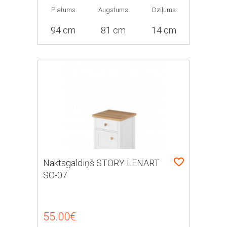
Platums
Augstums
Dziļums
94 cm
81 cm
14 cm
Naktsgaldiņš STORY LENART
SO-07
55.00€