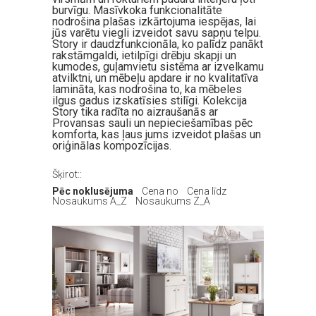
burvīgu. Masīvkoka funkcionalitāte
nodrošina plašas izkārtojuma iespējas, lai
jūs varētu viegli izveidot savu sapņu telpu.
Story ir daudzfunkcionāla, ko palīdz panākt
rakstāmgaldi, ietilpīgi drēbju skapji un
kumodes, guļamvietu sistēma ar izvelkamu
atvilktni, un mēbeļu apdare ir no kvalitatīva
lamināta, kas nodrošina to, ka mēbeles
ilgus gadus izskatīsies stilīgi. Kolekcija
Story tika radīta no aizraušanās ar
Provansas sauli un nepieciešamības pēc
komforta, kas ļaus jums izveidot plašas un
oriģinālas kompozīcijas.
Šķirot::
Pēc noklusējuma
Cena no
Cena līdz
Nosaukums A_Z
Nosaukums Z_A