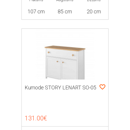
107 cm
85 cm
20 cm
Kumode STORY LENART SO-05
131.00€