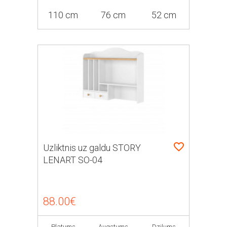
110 cm
76 cm
52 cm
Uzliktnis uz galdu STORY
LENART SO-04
88.00€
Platums
Augstums
Dziļums