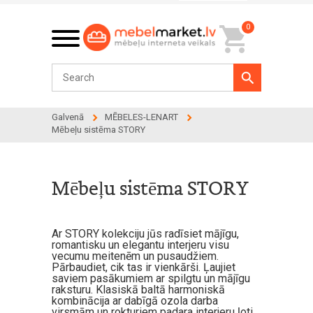
0
Galvenā
MĒBELES-LENART
Mēbeļu sistēma STORY
Mēbeļu sistēma STORY
Ar STORY kolekciju jūs radīsiet mājīgu,
romantisku un elegantu interjeru visu
vecumu meitenēm un pusaudžiem.
Pārbaudiet, cik tas ir vienkārši. Ļaujiet
saviem pasākumiem ar spilgtu un mājīgu
raksturu. Klasiskā baltā harmoniskā
kombinācija ar dabīgā ozola darba
virsmām un rokturiem padara interjeru ļoti