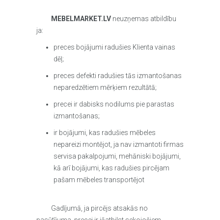
MEBELMARKET.LV
neuzņemas atbildību
ja:
preces bojājumi radušies Klienta vainas
dēļ;
preces defekti radušies tās izmantošanas
neparedzētiem mērķiem rezultātā;
precei ir dabisks nodilums pie parastas
izmantošanas;
ir bojājumi, kas radušies mēbeles
nepareizi montējot, ja nav izmantoti firmas
servisa pakalpojumi, mehāniski bojājumi,
kā arī bojājumi, kas radušies pircējam
pašam mēbeles transportējot
Gadījumā, ja pircējs atsakās no