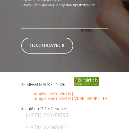
Подпишитесь на рассылку
и получите информацию о лучших предложениях
© MEBELMARKET 2026
info@mebelmarket.lv
|
info@mebelmarket.lv
|
MEBELMARKET.LV
Ir jautājumi? Droši zvaniet!:
(+371) 26143999
(+371) 22065300