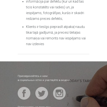
informācija par defektu (kur un kad tas
ticis konstatēts vai radies) un, ja
iespējams, fotogrāfijas, kurās ir skaidri
redzams preces defekts;
Klients ir tiesīgs pieprasīt atpakaļ naudu
tikai tajā gadījumā, ja preces/detaļas
nomaiņa vai remonts nav iespējams vai
nav izdevies
Присоединяйтесь к нам
в социальных сетях и участвуйте в акциях