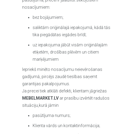
pasūtījuma, precei ir jāatbilst sekojošiem
nosacījumiem:
bez bojājumiem;
saliktām oriģinālajā iepakojumā, kādā tās
tika piegādātas iegādes brīdī;
uz iepakojuma jābūt visām oriģinālajām
etiķetēm, drošības plēvēm un citiem
marķējumiem
Iepriekš minēto nosacījumu neievērošanas
gadījumā, pircējs zaudē tiesības saņemt
garantijas pakalpojumus.
Ja precei tiek atklāti defekti, klientam jāgriežas
MEBELMARKET.LV
ar prasību izvērtēt radušos
situāciju,kurā jāmin
pasūtījuma numurs;
Klienta vārds un kontaktinformācija;