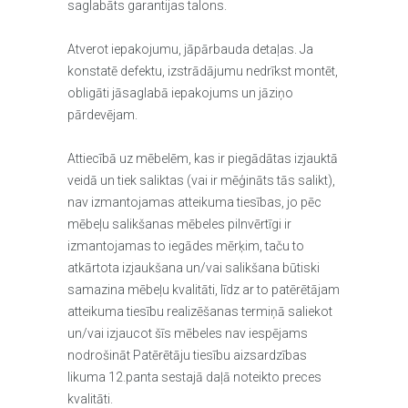
saglabāts garantijas talons.
Atverot iepakojumu, jāpārbauda detaļas. Ja
konstatē defektu, izstrādājumu nedrīkst montēt,
obligāti jāsaglabā iepakojums un jāziņo
pārdevējam.
Attiecībā uz mēbelēm, kas ir piegādātas izjauktā
veidā un tiek saliktas (vai ir mēģināts tās salikt),
nav izmantojamas atteikuma tiesības, jo pēc
mēbeļu salikšanas mēbeles pilnvērtīgi ir
izmantojamas to iegādes mērķim, taču to
atkārtota izjaukšana un/vai salikšana būtiski
samazina mēbeļu kvalitāti, līdz ar to patērētājam
atteikuma tiesību realizēšanas termiņā saliekot
un/vai izjaucot šīs mēbeles nav iespējams
nodrošināt Patērētāju tiesību aizsardzības
likuma 12.panta sestajā daļā noteikto preces
kvalitāti.