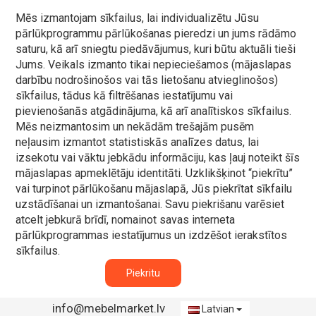
Mēs izmantojam sīkfailus, lai individualizētu Jūsu
pārlūkprogrammu pārlūkošanas pieredzi un jums rādāmo
saturu, kā arī sniegtu piedāvājumus, kuri būtu aktuāli tieši
Jums. Veikals izmanto tikai nepieciešamos (mājaslapas
darbību nodrošinošos vai tās lietošanu atvieglinošos)
sīkfailus, tādus kā filtrēšanas iestatījumu vai
pievienošanās atgādinājuma, kā arī analītiskos sīkfailus.
Mēs neizmantosim un nekādām trešajām pusēm
neļausim izmantot statistiskās analīzes datus, lai
izsekotu vai vāktu jebkādu informāciju, kas ļauj noteikt šīs
mājaslapas apmeklētāju identitāti. Uzklikšķinot “piekrītu”
vai turpinot pārlūkošanu mājaslapā, Jūs piekrītat sīkfailu
uzstādīšanai un izmantošanai. Savu piekrišanu varēsiet
atcelt jebkurā brīdī, nomainot savas interneta
pārlūkprogrammas iestatījumus un izdzēšot ierakstītos
sīkfailus.
Piekritu
info@mebelmarket.lv
Latvian