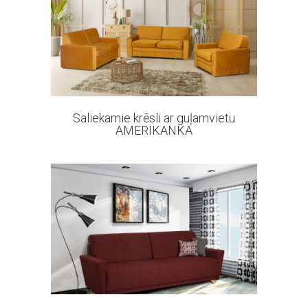
59 products
Saliekamie krēsli ar guļamvietu
AMERIKANKA
29 products