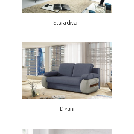
Stūra dīvāni
320 products
Dīvāni