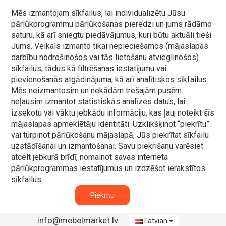
Mēs izmantojam sīkfailus, lai individualizētu Jūsu
pārlūkprogrammu pārlūkošanas pieredzi un jums rādāmo
saturu, kā arī sniegtu piedāvājumus, kuri būtu aktuāli tieši
Jums. Veikals izmanto tikai nepieciešamos (mājaslapas
darbību nodrošinošos vai tās lietošanu atvieglinošos)
sīkfailus, tādus kā filtrēšanas iestatījumu vai
pievienošanās atgādinājuma, kā arī analītiskos sīkfailus.
Mēs neizmantosim un nekādām trešajām pusēm
neļausim izmantot statistiskās analīzes datus, lai
izsekotu vai vāktu jebkādu informāciju, kas ļauj noteikt šīs
mājaslapas apmeklētāju identitāti. Uzklikšķinot “piekrītu”
vai turpinot pārlūkošanu mājaslapā, Jūs piekrītat sīkfailu
uzstādīšanai un izmantošanai. Savu piekrišanu varēsiet
atcelt jebkurā brīdī, nomainot savas interneta
pārlūkprogrammas iestatījumus un izdzēšot ierakstītos
sīkfailus.
Piekritu
info@mebelmarket.lv
Latvian