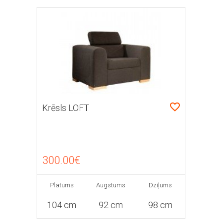
Krēsls LOFT
300.00€
Platums
Augstums
Dziļums
104 cm
92 cm
98 cm