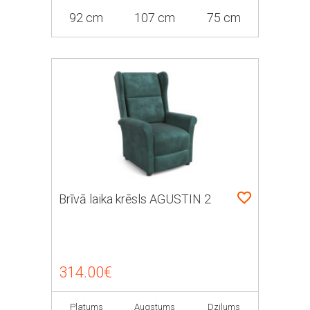
92 cm
107 cm
75 cm
Brīvā laika krēsls AGUSTIN 2
314.00€
Platums
Augstums
Dziļums