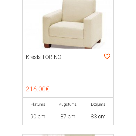
Krēsls TORINO
216.00€
Platums
Augstums
Dziļums
90 cm
87 cm
83 cm