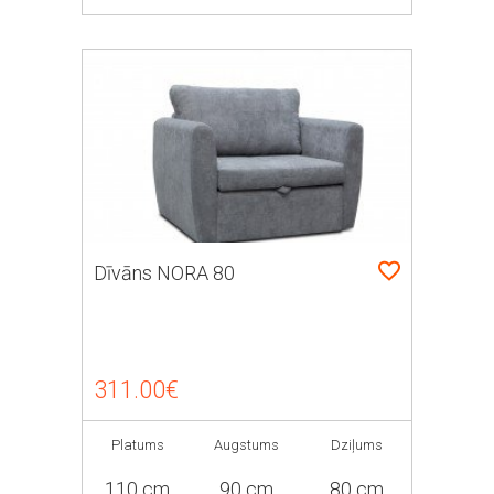
Dīvāns NORA 80
311.00€
Platums
Augstums
Dziļums
110 cm
90 cm
80 cm