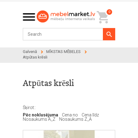
0
Galvenā
MĪKSTAS MĒBELES
Atpūtas krēsli
Atpūtas krēsli
Šķirot::
Pēc noklusējuma
Cena no
Cena līdz
Nosaukums A_Z
Nosaukums Z_A