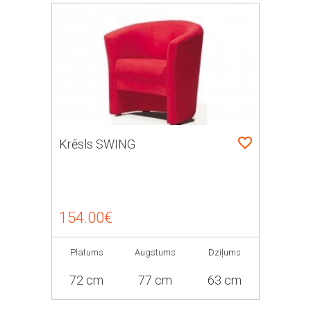
Krēsls SWING
154.00€
Platums
Augstums
Dziļums
72 cm
77 cm
63 cm