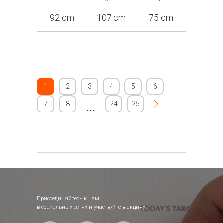
92 cm
107 cm
75 cm
1
2
3
4
5
6
7
8
...
24
25
Присоединяйтесь к нам
в социальных сетях и участвуйте в акциях