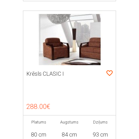
Krēsls CLASIC I
288.00€
Platums
Augstums
Dziļums
80 cm
84 cm
93 cm