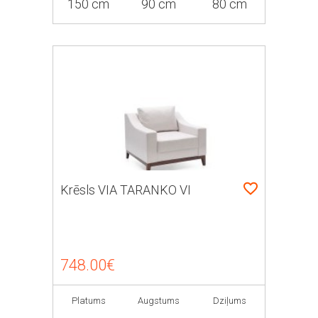
150 cm
90 cm
80 cm
Krēsls VIA TARANKO VI
748.00€
Platums
Augstums
Dziļums