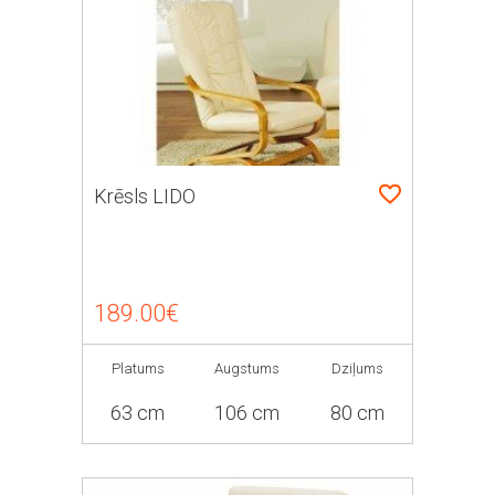
Krēsls LIDO
189.00€
Platums
Augstums
Dziļums
63 cm
106 cm
80 cm