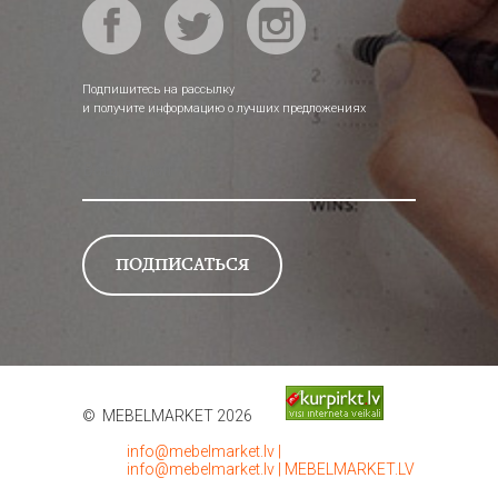
Подпишитесь на рассылку
и получите информацию о лучших предложениях
© MEBELMARKET 2026
info@mebelmarket.lv
|
info@mebelmarket.lv
|
MEBELMARKET.LV