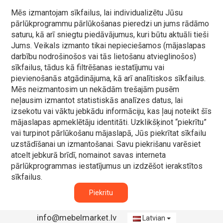
Mēs izmantojam sīkfailus, lai individualizētu Jūsu
pārlūkprogrammu pārlūkošanas pieredzi un jums rādāmo
saturu, kā arī sniegtu piedāvājumus, kuri būtu aktuāli tieši
Jums. Veikals izmanto tikai nepieciešamos (mājaslapas
darbību nodrošinošos vai tās lietošanu atvieglinošos)
sīkfailus, tādus kā filtrēšanas iestatījumu vai
pievienošanās atgādinājuma, kā arī analītiskos sīkfailus.
Mēs neizmantosim un nekādām trešajām pusēm
neļausim izmantot statistiskās analīzes datus, lai
izsekotu vai vāktu jebkādu informāciju, kas ļauj noteikt šīs
mājaslapas apmeklētāju identitāti. Uzklikšķinot “piekrītu”
vai turpinot pārlūkošanu mājaslapā, Jūs piekrītat sīkfailu
uzstādīšanai un izmantošanai. Savu piekrišanu varēsiet
atcelt jebkurā brīdī, nomainot savas interneta
pārlūkprogrammas iestatījumus un izdzēšot ierakstītos
sīkfailus.
Piekritu
info@mebelmarket.lv
Latvian