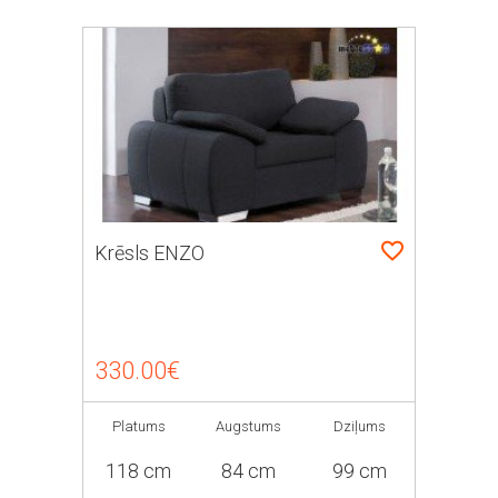
Krēsls ENZO
330.00€
Platums
Augstums
Dziļums
118 cm
84 cm
99 cm