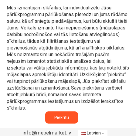
Mēs izmantojam sīkfailus, lai individualizētu Jūsu
pārlūkprogrammu pārlūkošanas pieredzi un jums rādāmo
saturu, kā arī sniegtu piedāvājumus, kuri būtu aktuāli tieši
Jums. Veikals izmanto tikai nepieciešamos (mājaslapas
darbību nodrošinošos vai tās lietošanu atvieglinošos)
sīkfailus, tādus kā filtrēšanas iestatījumu vai
pievienošanās atgādinājuma, kā arī analītiskos sīkfailus.
Mēs neizmantosim un nekādām trešajām pusēm
neļausim izmantot statistiskās analīzes datus, lai
izsekotu vai vāktu jebkādu informāciju, kas ļauj noteikt šīs
mājaslapas apmeklētāju identitāti. Uzklikšķinot “piekrītu”
vai turpinot pārlūkošanu mājaslapā, Jūs piekrītat sīkfailu
uzstādīšanai un izmantošanai. Savu piekrišanu varēsiet
atcelt jebkurā brīdī, nomainot savas interneta
pārlūkprogrammas iestatījumus un izdzēšot ierakstītos
sīkfailus.
Piekritu
info@mebelmarket.lv
Latvian