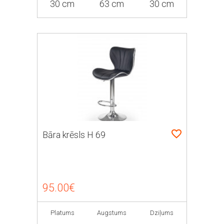
30 cm
63 cm
30 cm
Bāra krēsls H 69
95.00€
Platums
Augstums
Dziļums