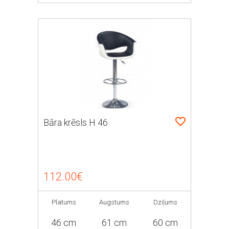
Bāra krēsls H 46
112.00€
Platums
Augstums
Dziļums
46 cm
61 cm
60 cm