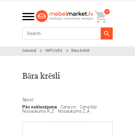
0
Galvenā
VIRTUVES
Bāra krēsli
Bāra krēsli
Šķirot::
Pēc noklusējuma
Cena no
Cena līdz
Nosaukums A_Z
Nosaukums Z_A