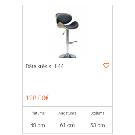
Bāra krēsls H 44
128.00€
Platums
Augstums
Dziļums
48 cm
61 cm
53 cm