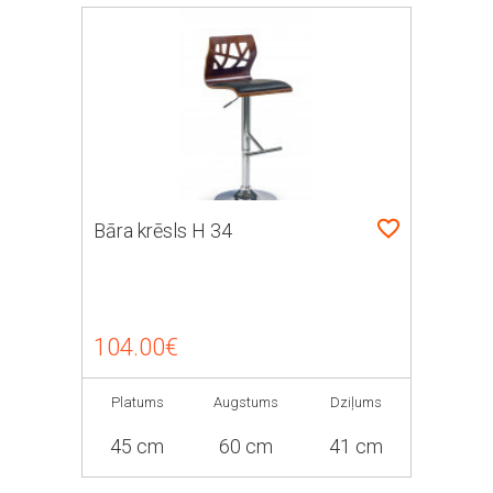
Bāra krēsls H 34
104.00€
Platums
Augstums
Dziļums
45 cm
60 cm
41 cm