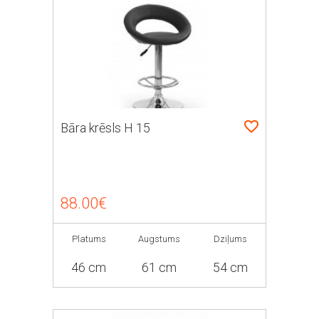
Bāra krēsls H 15
88.00€
Platums
Augstums
Dziļums
46 cm
61 cm
54 cm