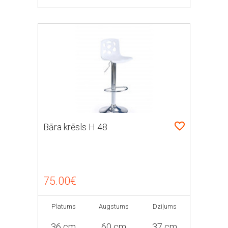
Bāra krēsls H 48
75.00€
Platums
Augstums
Dziļums
36 cm
60 cm
37 cm