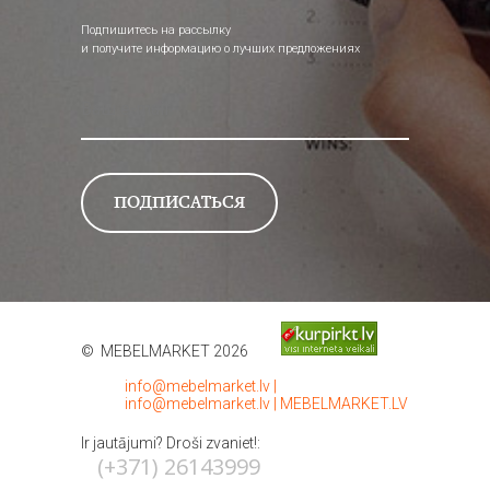
Подпишитесь на рассылку
и получите информацию о лучших предложениях
© MEBELMARKET 2026
info@mebelmarket.lv
|
info@mebelmarket.lv
|
MEBELMARKET.LV
Ir jautājumi? Droši zvaniet!:
(+371) 26143999