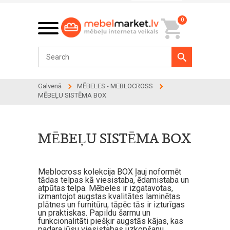
0
Galvenā
MĒBELES - MEBLOCROSS
MĒBEĻU SISTĒMA BOX
MĒBEĻU SISTĒMA BOX
Meblocross kolekcija BOX ļauj noformēt
tādas telpas kā viesistaba, ēdamistaba un
atpūtas telpa. Mēbeles ir izgatavotas,
izmantojot augstas kvalitātes laminētas
plātnes un furnitūru, tāpēc tās ir izturīgas
un praktiskas. Papildu šarmu un
funkcionalitāti piešķir augstās kājas, kas
padara jūsu viesistabas uzkopšanu