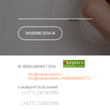
© MEBELMARKET 2026
info@mebelmarket.lv
|
info@mebelmarket.lv
|
MEBELMARKET.LV
Ir jautājumi? Droši zvaniet!:
(+371) 26143999
(+371) 22065300