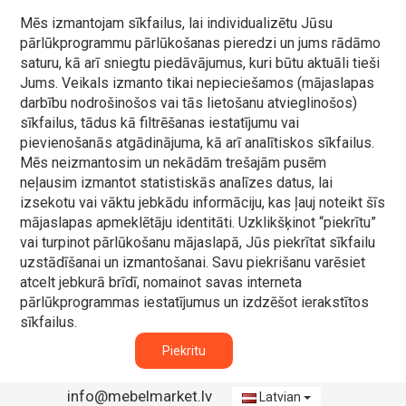
Mēs izmantojam sīkfailus, lai individualizētu Jūsu
pārlūkprogrammu pārlūkošanas pieredzi un jums rādāmo
saturu, kā arī sniegtu piedāvājumus, kuri būtu aktuāli tieši
Jums. Veikals izmanto tikai nepieciešamos (mājaslapas
darbību nodrošinošos vai tās lietošanu atvieglinošos)
sīkfailus, tādus kā filtrēšanas iestatījumu vai
pievienošanās atgādinājuma, kā arī analītiskos sīkfailus.
Mēs neizmantosim un nekādām trešajām pusēm
neļausim izmantot statistiskās analīzes datus, lai
izsekotu vai vāktu jebkādu informāciju, kas ļauj noteikt šīs
mājaslapas apmeklētāju identitāti. Uzklikšķinot “piekrītu”
vai turpinot pārlūkošanu mājaslapā, Jūs piekrītat sīkfailu
uzstādīšanai un izmantošanai. Savu piekrišanu varēsiet
atcelt jebkurā brīdī, nomainot savas interneta
pārlūkprogrammas iestatījumus un izdzēšot ierakstītos
sīkfailus.
Piekritu
info@mebelmarket.lv
Latvian