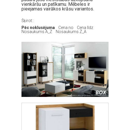
vienkāršu un patīkamu. Mēbeles ir
pieejamas vairākos krāsu variantos.
Šķirot::
Pēc noklusējuma
Cena no
Cena līdz
Nosaukums A_Z
Nosaukums Z_A