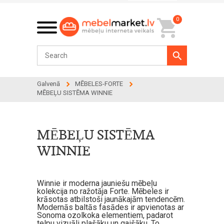
0
Galvenā
MĒBELES-FORTE
MĒBEĻU SISTĒMA WINNIE
MĒBEĻU SISTĒMA
WINNIE
Winnie ir moderna jauniešu mēbeļu
kolekcija no ražotāja Forte. Mēbeles ir
krāsotas atbilstoši jaunākajām tendencēm.
Modernās baltās fasādes ir apvienotas ar
Sonoma ozolkoka elementiem, padarot
telpu vizuāli plašāku un gaišāku. To