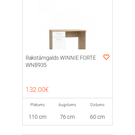
Rakstāmgalds WINNIE FORTE
WNB935
132.00€
Platums
Augstums
Dziļums
110 cm
76 cm
60 cm