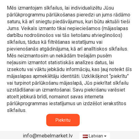
Mēs izmantojam sīkfailus, lai individualizētu Jūsu
pārlūkprogrammu pārlūkošanas pieredzi un jums rādāmo
saturu, kā arī sniegtu piedāvājumus, kuri būtu aktuāli tieši
Jums. Veikals izmanto tikai nepieciešamos (mājaslapas
darbību nodrošinošos vai tās lietošanu atvieglinošos)
sīkfailus, tādus kā filtrēšanas iestatījumu vai
pievienošanās atgādinājuma, kā arī analītiskos sīkfailus.
Mēs neizmantosim un nekādām trešajām pusēm
neļausim izmantot statistiskās analīzes datus, lai
izsekotu vai vāktu jebkādu informāciju, kas ļauj noteikt šīs
mājaslapas apmeklētāju identitāti. Uzklikšķinot “piekrītu”
vai turpinot pārlūkošanu mājaslapā, Jūs piekrītat sīkfailu
uzstādīšanai un izmantošanai. Savu piekrišanu varēsiet
atcelt jebkurā brīdī, nomainot savas interneta
pārlūkprogrammas iestatījumus un izdzēšot ierakstītos
sīkfailus.
Piekritu
info@mebelmarket.lv
Latvian