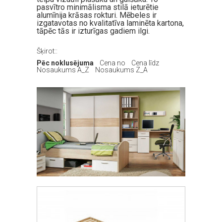
pasvītro minimālisma stilā ieturētie
alumīnija krāsas rokturi. Mēbeles ir
izgatavotas no kvalitatīva laminēta kartona,
tāpēc tās ir izturīgas gadiem ilgi.
Šķirot::
Pēc noklusējuma
Cena no
Cena līdz
Nosaukums A_Z
Nosaukums Z_A