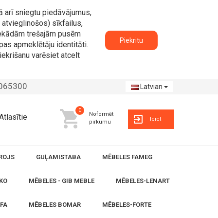
ā arī sniegtu piedāvājumus,
atvieglinošos) sīkfailus,
n nekādām trešajām pusēm
Piekritu
pas apmeklētāju identitāti.
iekrišanu varēsiet atcelt
2065300
Latvian
0
Noformēt
Atlasītie
Ieiet
pirkumu
ROJS
GUĻAMISTABA
MĒBELES FAMEG
KO
MĒBELES - GIB MEBLE
MĒBELES-LENART
OFA
MĒBELES BOMAR
MĒBELES-FORTE