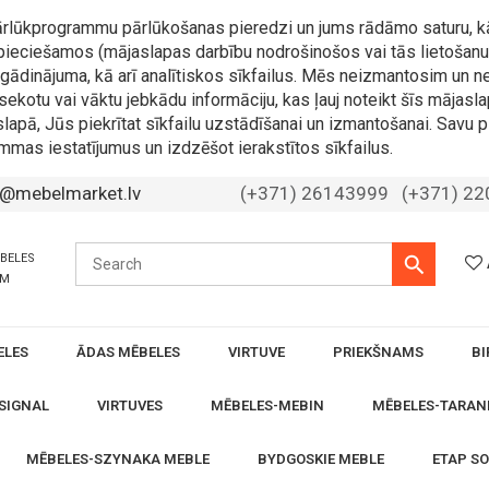
 pārlūkprogrammu pārlūkošanas pieredzi un jums rādāmo saturu, k
nepieciešamos (mājaslapas darbību nodrošinošos vai tās lietošanu 
 atgādinājuma, kā arī analītiskos sīkfailus. Mēs neizmantosim u
sekotu vai vāktu jebkādu informāciju, kas ļauj noteikt šīs mājasla
slapā, Jūs piekrītat sīkfailu uzstādīšanai un izmantošanai. Savu p
mmas iestatījumus un izdzēšot ierakstītos sīkfailus.
o@mebelmarket.lv
(+371) 26143999
(+371) 2
ĒBELES
ĀM
ELES
ĀDAS MĒBELES
VIRTUVE
PRIEKŠNAMS
BI
SIGNAL
VIRTUVES
MĒBELES-MEBIN
MĒBELES-TARAN
MĒBELES-SZYNAKA MEBLE
BYDGOSKIE MEBLE
ETAP S