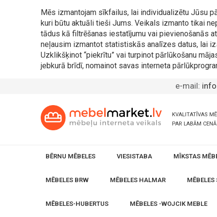
Mēs izmantojam sīkfailus, lai individualizētu Jūsu
kuri būtu aktuāli tieši Jums. Veikals izmanto tikai 
tādus kā filtrēšanas iestatījumu vai pievienošanās
neļausim izmantot statistiskās analīzes datus, lai iz
Uzklikšķinot “piekrītu” vai turpinot pārlūkošanu māja
jebkurā brīdī, nomainot savas interneta pārlūkprogra
e-mail:
inf
KVALITATĪVAS M
PAR LABĀM CEN
BĒRNU MĒBELES
VIESISTABA
MĪKSTAS MĒB
MĒBELES BRW
MĒBELES HALMAR
MĒBELES 
MĒBELES-HUBERTUS
MĒBELES -WOJCIK MEBLE