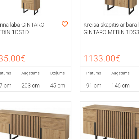
trīna labā GINTARO
Kreisā skapītis ar bāra 
BIN 1DS1D
GINTARO MEBIN 1DS
35.00€
1133.00€
latums
Augstums
Dziļums
Platums
Augstums
7 cm
203 cm
45 cm
91 cm
146 cm