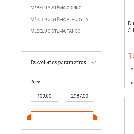
MĒBEĻU SISTĒMA CORINO
MĒBEĻU SISTĒMA AFRODYTA
Du
GI
MĒBEĻU SISTĒMA TANGO
1
Izēvelēties parametrus
P
9
Price
-