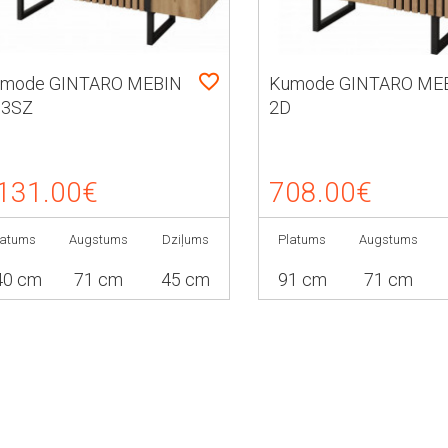
mode GINTARO MEBIN
Kumode GINTARO ME
D3SZ
2D
131.00€
708.00€
latums
Augstums
Dziļums
Platums
Augstums
40 cm
71 cm
45 cm
91 cm
71 cm