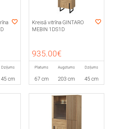
rīna
Kreisā vitrīna GINTARO
3D
MEBIN 1DS1D
935.00€
Dziļums
Platums
Augstums
Dziļums
45 cm
67 cm
203 cm
45 cm