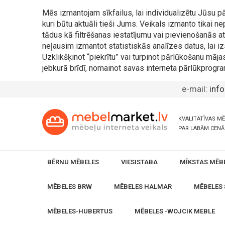
Mēs izmantojam sīkfailus, lai individualizētu Jūsu
kuri būtu aktuāli tieši Jums. Veikals izmanto tikai 
tādus kā filtrēšanas iestatījumu vai pievienošanās
neļausim izmantot statistiskās analīzes datus, lai iz
Uzklikšķinot “piekrītu” vai turpinot pārlūkošanu māja
jebkurā brīdī, nomainot savas interneta pārlūkprogra
e-mail:
inf
KVALITATĪVAS M
PAR LABĀM CEN
BĒRNU MĒBELES
VIESISTABA
MĪKSTAS MĒB
MĒBELES BRW
MĒBELES HALMAR
MĒBELES 
MĒBELES-HUBERTUS
MĒBELES -WOJCIK MEBLE