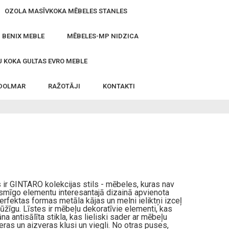
OZOLA MASĪVKOKA MĒBELES STANLES
- BENIX MEBLE
MĒBELES-MP NIDZICA
 KOKA GULTAS EVRO MEBLE
 DOLMAR
RAŽOTĀJI
KONTAKTI
s ir GINTARO kolekcijas stils - mēbeles, kuras nav
ksmīgo elementu interesantajā dizainā apvienota
erfektas formas metāla kājas un melni ieliktņi izceļ
mūžīgu. Līstes ir mēbeļu dekoratīvie elementi, kas
a antisālīta stikla, kas lieliski sader ar mēbeļu
eras un aizveras klusi un viegli. No otras puses,