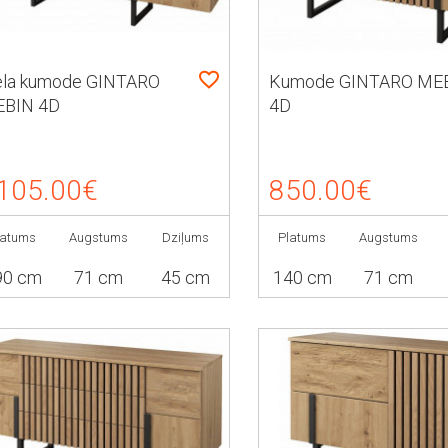
ela kumode GINTARO
Kumode GINTARO ME
BIN 4D
4D
105.00€
850.00€
latums
Augstums
Dziļums
Platums
Augstums
90 cm
71 cm
45 cm
140 cm
71 cm