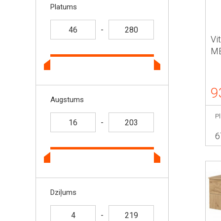
Platums
-
Vi
ME
9
Augstums
P
-
6
Dziļums
-