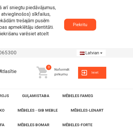
ā arī sniegtu piedāvājumus,
atvieglinošos) sīkfailus,
n nekādām trešajām pusēm
Piekritu
pas apmeklētāju identitāti.
iekrišanu varēsiet atcelt
2065300
Latvian
0
Noformēt
Atlasītie
Ieiet
pirkumu
ROJS
GUĻAMISTABA
MĒBELES FAMEG
KO
MĒBELES - GIB MEBLE
MĒBELES-LENART
OFA
MĒBELES BOMAR
MĒBELES-FORTE