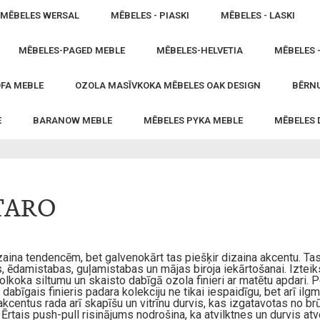
MĒBELES WERSAL
MĒBELES - PIASKI
MĒBELES - LASKI
MĒBELES-PAGED MEBLE
MĒBELES-HELVETIA
MĒBELES 
FA MEBLE
OZOLA MASĪVKOKA MĒBELES OAK DESIGN
BĒRNU
E
BARANOW MEBLE
MĒBELES PYKA MEBLE
MĒBELES
TARO
dizaina tendencēm, bet galvenokārt tas piešķir dizaina akcentu. Ta
s, ēdamistabas, guļamistabas un mājas biroja iekārtošanai. Iztei
koka siltumu un skaisto dabīgā ozola finieri ar matētu apdari. P
bīgais finieris padara kolekciju ne tikai iespaidīgu, bet arī ilg
centus rada arī skapīšu un vitrīnu durvis, kas izgatavotas no brūn
 Ērtais push-pull risinājums nodrošina, ka atvilktnes un durvis atv