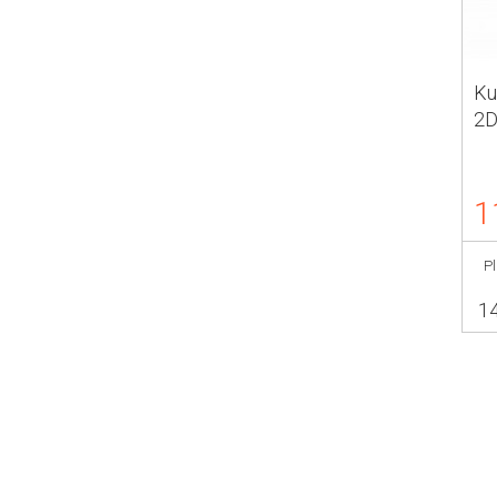
Ku
2
1
P
1