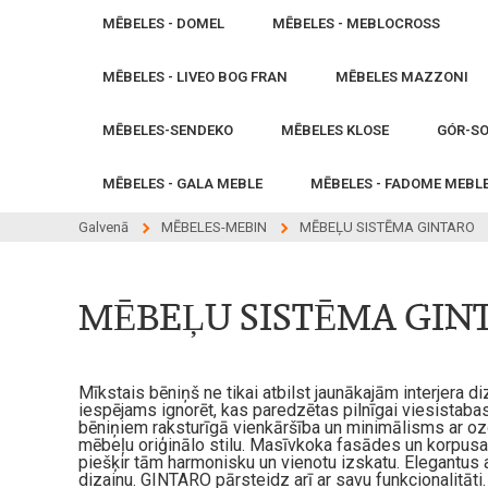
MĒBELES - DOMEL
MĒBELES - MEBLOCROSS
MĒBELES - LIVEO BOG FRAN
MĒBELES MAZZONI
MĒBELES-SENDEKO
MĒBELES KLOSE
GÓR-SO
MĒBELES - GALA MEBLE
MĒBELES - FADOME MEBL
Galvenā
MĒBELES-MEBIN
MĒBEĻU SISTĒMA GINTARO
MĒBEĻU SISTĒMA GIN
Mīkstais bēniņš ne tikai atbilst jaunākajām interjera 
iespējams ignorēt, kas paredzētas pilnīgai viesistaba
bēniņiem raksturīgā vienkāršība un minimālisms ar ozol
mēbeļu oriģinālo stilu. Masīvkoka fasādes un korpusa da
piešķir tām harmonisku un vienotu izskatu. Elegantus ak
dizainu. GINTARO pārsteidz arī ar savu funkcionalitāti.