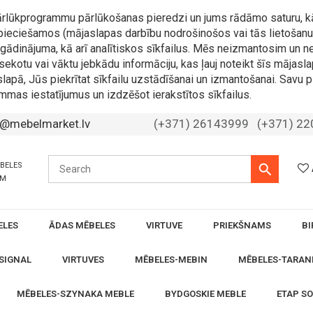
 pārlūkprogrammu pārlūkošanas pieredzi un jums rādāmo saturu, k
nepieciešamos (mājaslapas darbību nodrošinošos vai tās lietošanu 
 atgādinājuma, kā arī analītiskos sīkfailus. Mēs neizmantosim u
sekotu vai vāktu jebkādu informāciju, kas ļauj noteikt šīs mājasla
slapā, Jūs piekrītat sīkfailu uzstādīšanai un izmantošanai. Savu p
mmas iestatījumus un izdzēšot ierakstītos sīkfailus.
o@mebelmarket.lv
(+371) 26143999
(+371) 2
ĒBELES
ĀM
ELES
ĀDAS MĒBELES
VIRTUVE
PRIEKŠNAMS
BI
SIGNAL
VIRTUVES
MĒBELES-MEBIN
MĒBELES-TARAN
MĒBELES-SZYNAKA MEBLE
BYDGOSKIE MEBLE
ETAP S