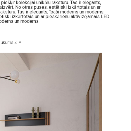
piešķir kolekcijai unikālu raksturu. Tas ir elegants,
aizvērt. No otras puses, estētiski izkārtotais un ar
 raksturu. Tas ir elegants, īpaši moderns un moderns.
tētiski izkārtotais un ar pieskārienu aktivizējamais LED
i moderns un moderns.
ukums Z_A