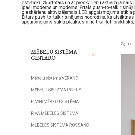
estētiski izkārtotais un ar pieskārienu aktivizējamais L
īpaši moderns un moderns. Ērtais push-to-talk risinājums
pieskārienu aktivizējamais LED apgaismojums stikla plau
Ērtais push-to-talk risinājums nodrošina, ka atvilktnes 
apgaismojums stikla plauktos ir ne tikai ļoti praktisks,
Šķirot::
MĒBEĻU SISTĒMA
GINTARO
Mēbeļu sistēma VERANO
MĒBEĻU SISTĒMA PIREUS
RIMINI MĒBEĻU SISTĒMA
RIVA MĒBELES SISTĒMA
MĒBELES SISTĒMA ROSSANO