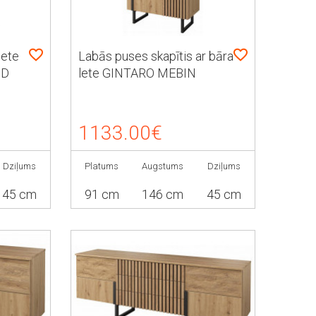
lete
Labās puses skapītis ar bāra
3D
lete GINTARO MEBIN
1DS3D
1133.00€
Dziļums
Platums
Augstums
Dziļums
45 cm
91 cm
146 cm
45 cm