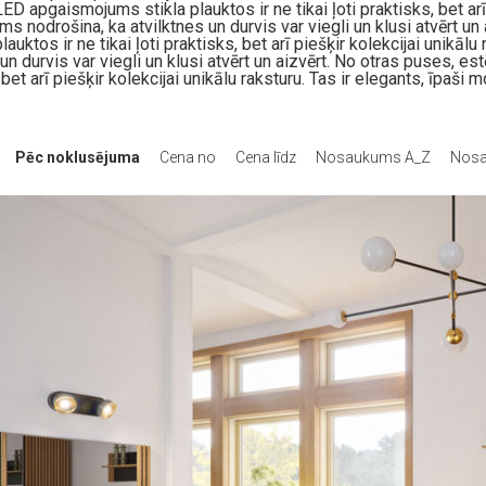
ED apgaismojums stikla plauktos ir ne tikai ļoti praktisks, bet arī 
 nodrošina, ka atvilktnes un durvis var viegli un klusi atvērt un 
ktos ir ne tikai ļoti praktisks, bet arī piešķir kolekcijai unikālu
un durvis var viegli un klusi atvērt un aizvērt. No otras puses, es
 bet arī piešķir kolekcijai unikālu raksturu. Tas ir elegants, īpaš
Pēc noklusējuma
Cena no
Cena līdz
Nosaukums A_Z
Nosa