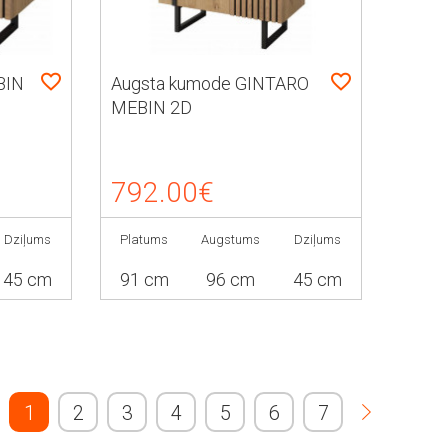
BIN
Augsta kumode GINTARO
MEBIN 2D
792.00€
Dziļums
Platums
Augstums
Dziļums
45 cm
91 cm
96 cm
45 cm
1
2
3
4
5
6
7