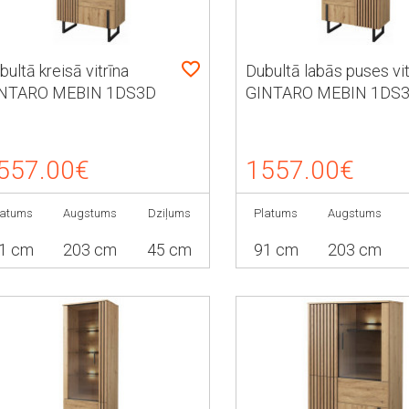
bultā kreisā vitrīna
Dubultā labās puses vit
NTARO MEBIN 1DS3D
GINTARO MEBIN 1DS
557.00€
1557.00€
latums
Augstums
Dziļums
Platums
Augstums
1 cm
203 cm
45 cm
91 cm
203 cm