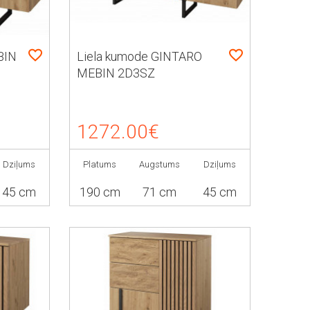
BIN
Liela kumode GINTARO
MEBIN 2D3SZ
1272.00€
Dziļums
Platums
Augstums
Dziļums
45 cm
190 cm
71 cm
45 cm