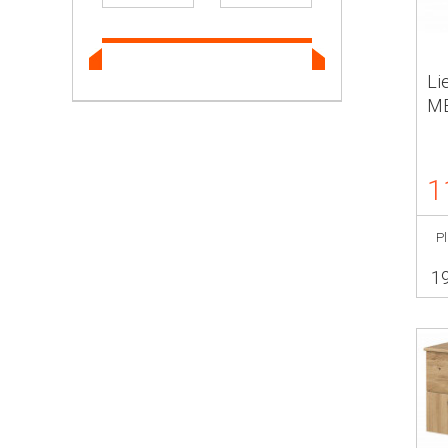
Li
ME
1
P
1