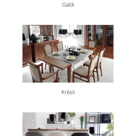
Galdi
37 products
Krēsli