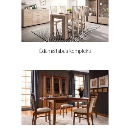
5 products
Ēdamistabas komplekti
138 products