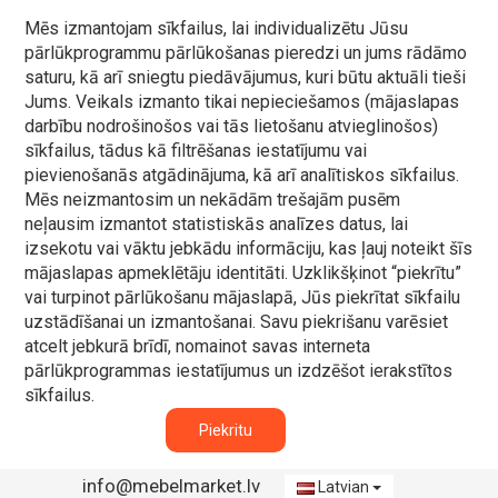
Mēs izmantojam sīkfailus, lai individualizētu Jūsu
pārlūkprogrammu pārlūkošanas pieredzi un jums rādāmo
saturu, kā arī sniegtu piedāvājumus, kuri būtu aktuāli tieši
Jums. Veikals izmanto tikai nepieciešamos (mājaslapas
darbību nodrošinošos vai tās lietošanu atvieglinošos)
sīkfailus, tādus kā filtrēšanas iestatījumu vai
pievienošanās atgādinājuma, kā arī analītiskos sīkfailus.
Mēs neizmantosim un nekādām trešajām pusēm
neļausim izmantot statistiskās analīzes datus, lai
izsekotu vai vāktu jebkādu informāciju, kas ļauj noteikt šīs
mājaslapas apmeklētāju identitāti. Uzklikšķinot “piekrītu”
vai turpinot pārlūkošanu mājaslapā, Jūs piekrītat sīkfailu
uzstādīšanai un izmantošanai. Savu piekrišanu varēsiet
atcelt jebkurā brīdī, nomainot savas interneta
pārlūkprogrammas iestatījumus un izdzēšot ierakstītos
sīkfailus.
Piekritu
info@mebelmarket.lv
Latvian