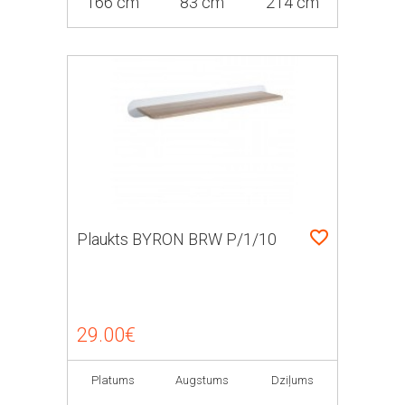
166 cm
83 cm
214 cm
Plaukts BYRON BRW P/1/10
29.00€
Platums
Augstums
Dziļums