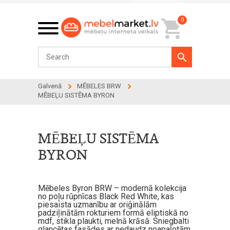
0
Galvenā
MĒBELES BRW
MĒBEĻU SISTĒMA BYRON
MĒBEĻU SISTĒMA
BYRON
Mēbeles Byron BRW – modernā kolekcija
no poļu rūpnīcas Black Red White, kas
piesaista uzmanību ar oriģinālām
padziļinātām rokturiem formā eliptiskā no
mdf, stikla plaukti, melnā krāsā. Sniegbalti
glancētas fasādes ar nedaudz noapaļotām