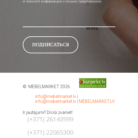
и получите информацию о лучших предложениях
© MEBELMARKET 2026
info@mebelmarket.lv
|
info@mebelmarket.lv
|
MEBELMARKET.LV
Ir jautājumi? Droši zvaniet!:
(+371) 26143999
(+371) 22065300