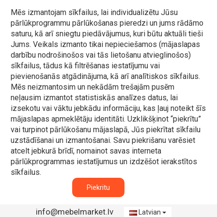
Mēs izmantojam sīkfailus, lai individualizētu Jūsu
pārlūkprogrammu pārlūkošanas pieredzi un jums rādāmo
saturu, kā arī sniegtu piedāvājumus, kuri būtu aktuāli tieši
Jums. Veikals izmanto tikai nepieciešamos (mājaslapas
darbību nodrošinošos vai tās lietošanu atvieglinošos)
sīkfailus, tādus kā filtrēšanas iestatījumu vai
pievienošanās atgādinājuma, kā arī analītiskos sīkfailus.
Mēs neizmantosim un nekādām trešajām pusēm
neļausim izmantot statistiskās analīzes datus, lai
izsekotu vai vāktu jebkādu informāciju, kas ļauj noteikt šīs
mājaslapas apmeklētāju identitāti. Uzklikšķinot “piekrītu”
vai turpinot pārlūkošanu mājaslapā, Jūs piekrītat sīkfailu
uzstādīšanai un izmantošanai. Savu piekrišanu varēsiet
atcelt jebkurā brīdī, nomainot savas interneta
pārlūkprogrammas iestatījumus un izdzēšot ierakstītos
sīkfailus.
Piekritu
info@mebelmarket.lv
Latvian