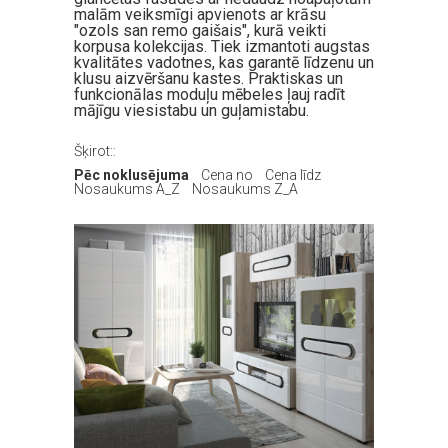
malām veiksmīgi apvienots ar krāsu
"ozols san remo gaišais", kurā veikti
korpusa kolekcijas. Tiek izmantoti augstas
kvalitātes vadotnes, kas garantē līdzenu un
klusu aizvēršanu kastes. Praktiskas un
funkcionālas moduļu mēbeles ļauj radīt
mājīgu viesistabu un guļamistabu.
Šķirot::
Pēc noklusējuma
Cena no
Cena līdz
Nosaukums A_Z
Nosaukums Z_A