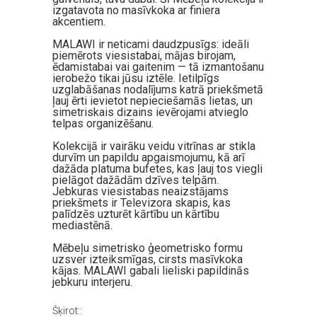
izgatavota no masīvkoka ar finiera
akcentiem.
MALAWI ir neticami daudzpusīgs: ideāli
piemērots viesistabai, mājas birojam,
ēdamistabai vai gaitenim — tā izmantošanu
ierobežo tikai jūsu iztēle. Ietilpīgs
uzglabāšanas nodalījums katrā priekšmetā
ļauj ērti ievietot nepieciešamās lietas, un
simetriskais dizains ievērojami atvieglo
telpas organizēšanu.
Kolekcijā ir vairāku veidu vitrīnas ar stikla
durvīm un papildu apgaismojumu, kā arī
dažāda platuma bufetes, kas ļauj tos viegli
pielāgot dažādām dzīves telpām.
Jebkuras viesistabas neaizstājams
priekšmets ir Televizora skapis, kas
palīdzēs uzturēt kārtību un kārtību
mediastēnā.
Mēbeļu simetrisko ģeometrisko formu
uzsver izteiksmīgas, cirsts masīvkoka
kājas. MALAWI gabali lieliski papildinās
jebkuru interjeru.
Šķirot::