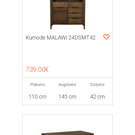
Kumode MALAWI 24DSMT42
739.00€
Platums
Augstums
Dziļums
110 cm
145 cm
42 cm