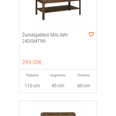
Žurnālgaldiņš MALAWI
24DSMT99
299.00€
Platums
Augstums
Dziļums
110 cm
45 cm
60 cm