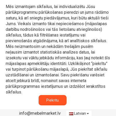
Mēs izmantojam sīkfailus, lai individualizētu Jūsu
pārlūkprogrammu pārlūkošanas pieredzi un jums rādāmo
saturu, kā arī sniegtu piedāvājumus, kuri būtu aktuāli tieši
Jums. Veikals izmanto tikai nepieciešamos (mājaslapas
darbību nodrošinošos vai tās lietošanu atvieglinošos)
sīkfailus, tādus kā filtrēšanas iestatījumu vai
pievienošanās atgādinājuma, kā arī analītiskos sīkfailus.
Mēs neizmantosim un nekādām trešajām pusēm
neļausim izmantot statistiskās analīzes datus, lai
izsekotu vai vāktu jebkādu informāciju, kas ļauj noteikt šīs
mājaslapas apmeklētāju identitāti. Uzklikšķinot “piekrītu”
vai turpinot pārlūkošanu mājaslapā, Jūs piekrītat sīkfailu
uzstādīšanai un izmantošanai. Savu piekrišanu varēsiet
atcelt jebkurā brīdī, nomainot savas interneta
pārlūkprogrammas iestatījumus un izdzēšot ierakstītos
sīkfailus.
Piekritu
info@mebelmarket.lv
Latvian