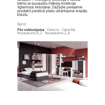
bērnu un pusaudžu mēbeļu kolekcija
ilgtermiņa lietošanai. Dažādie pieejamie
produkti piedāvā plašu izkārtojuma iespēju
klāstu.
Šķirot::
Pēc noklusējuma
Cena no
Cena līdz
Nosaukums A_Z
Nosaukums Z_A