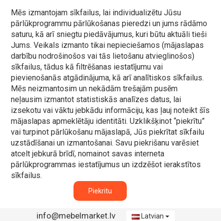
Mēs izmantojam sīkfailus, lai individualizētu Jūsu
pārlūkprogrammu pārlūkošanas pieredzi un jums rādāmo
saturu, kā arī sniegtu piedāvājumus, kuri būtu aktuāli tieši
Jums. Veikals izmanto tikai nepieciešamos (mājaslapas
darbību nodrošinošos vai tās lietošanu atvieglinošos)
sīkfailus, tādus kā filtrēšanas iestatījumu vai
pievienošanās atgādinājuma, kā arī analītiskos sīkfailus.
Mēs neizmantosim un nekādām trešajām pusēm
neļausim izmantot statistiskās analīzes datus, lai
izsekotu vai vāktu jebkādu informāciju, kas ļauj noteikt šīs
mājaslapas apmeklētāju identitāti. Uzklikšķinot “piekrītu”
vai turpinot pārlūkošanu mājaslapā, Jūs piekrītat sīkfailu
uzstādīšanai un izmantošanai. Savu piekrišanu varēsiet
atcelt jebkurā brīdī, nomainot savas interneta
pārlūkprogrammas iestatījumus un izdzēšot ierakstītos
sīkfailus.
Piekritu
info@mebelmarket.lv
Latvian