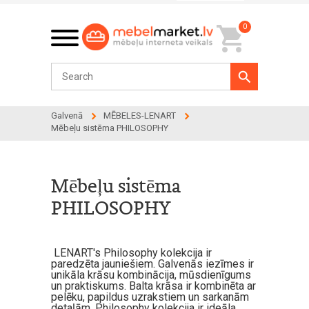
0
Galvenā
MĒBELES-LENART
Mēbeļu sistēma PHILOSOPHY
Mēbeļu sistēma
PHILOSOPHY
LENART's Philosophy kolekcija ir
paredzēta jauniešiem. Galvenās iezīmes ir
unikāla krāsu kombinācija, mūsdienīgums
un praktiskums. Balta krāsa ir kombinēta ar
pelēku, papildus uzrakstiem un sarkanām
detaļām. Philosophy kolekcija ir ideāla