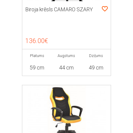
Biroja krēsls CAMARO SZARY
136.00€
Platums
Augstums
Dziļums
59 cm
44 cm
49 cm