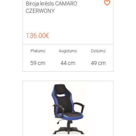
Biroja krēsls CAMARO
CZERWONY
136.00€
Platums
Augstums
Dziļums
59 cm
44 cm
49 cm