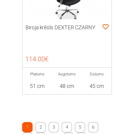
Biroja krēsls DEXTER CZARNY
114.00€
Platums
Augstums
Dziļums
51 cm
48 cm
45 cm
1
2
3
4
5
6