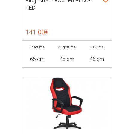
Biroja krēsls BOXTER BLACK
RED
141.00€
Platums
Augstums
Dziļums
65 cm
45 cm
46 cm