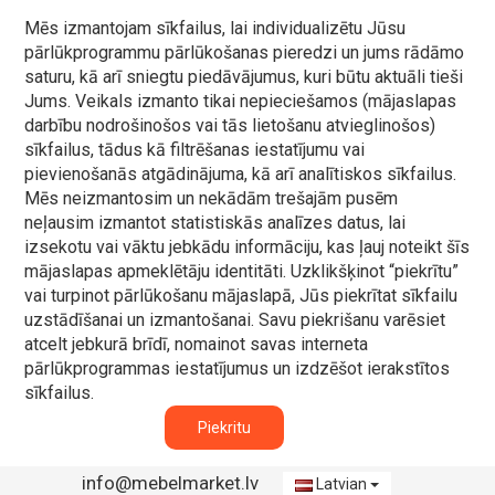
Mēs izmantojam sīkfailus, lai individualizētu Jūsu
pārlūkprogrammu pārlūkošanas pieredzi un jums rādāmo
saturu, kā arī sniegtu piedāvājumus, kuri būtu aktuāli tieši
Jums. Veikals izmanto tikai nepieciešamos (mājaslapas
darbību nodrošinošos vai tās lietošanu atvieglinošos)
sīkfailus, tādus kā filtrēšanas iestatījumu vai
pievienošanās atgādinājuma, kā arī analītiskos sīkfailus.
Mēs neizmantosim un nekādām trešajām pusēm
neļausim izmantot statistiskās analīzes datus, lai
izsekotu vai vāktu jebkādu informāciju, kas ļauj noteikt šīs
mājaslapas apmeklētāju identitāti. Uzklikšķinot “piekrītu”
vai turpinot pārlūkošanu mājaslapā, Jūs piekrītat sīkfailu
uzstādīšanai un izmantošanai. Savu piekrišanu varēsiet
atcelt jebkurā brīdī, nomainot savas interneta
pārlūkprogrammas iestatījumus un izdzēšot ierakstītos
sīkfailus.
Piekritu
info@mebelmarket.lv
Latvian