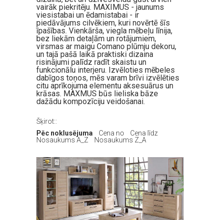
vairāk piekritēju. MAXIMUS - jaunums
viesistabai un ēdamistabai - ir
piedāvājums cilvēkiem, kuri novērtē šīs
īpašības. Vienkārša, viegla mēbeļu līnija,
bez liekām detaļām un rotājumiem,
virsmas ar maigu Comano plūmju dekoru,
un tajā pašā laikā praktiski dizaina
risinājumi palīdz radīt skaistu un
funkcionālu interjeru. Izvēloties mēbeles
dabīgos toņos, mēs varam brīvi izvēlēties
citu aprīkojuma elementu aksesuārus un
krāsas. MAXMUS būs lieliska bāze
dažādu kompozīciju veidošanai.
Šķirot::
Pēc noklusējuma
Cena no
Cena līdz
Nosaukums A_Z
Nosaukums Z_A