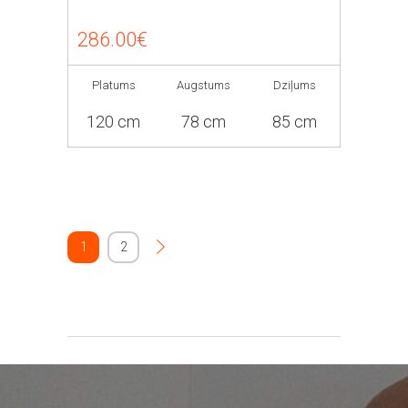
286.00€
Platums
Augstums
Dziļums
120 cm
78 cm
85 cm
1
2