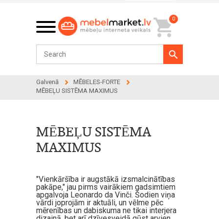
0
Galvenā
MĒBELES-FORTE
MĒBEĻU SISTĒMA MAXIMUS
MĒBEĻU SISTĒMA
MAXIMUS
"Vienkāršība ir augstākā izsmalcinātības
pakāpe," jau pirms vairākiem gadsimtiem
apgalvoja Leonardo da Vinči. Šodien viņa
vārdi joprojām ir aktuāli, un vēlme pēc
mērenības un dabiskuma ne tikai interjera
dizainā, bet arī dzīvesveidā gūst arvien