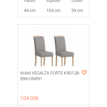
Platums
Augstums
Dziļums
44 cm
104 cm
59 cm
Krēsli VEGALTA FORTE KR0128-
B99-ONR91
104.00€