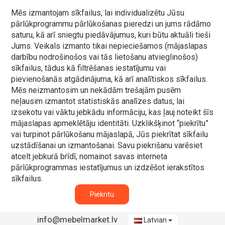
Mēs izmantojam sīkfailus, lai individualizētu Jūsu
pārlūkprogrammu pārlūkošanas pieredzi un jums rādāmo
saturu, kā arī sniegtu piedāvājumus, kuri būtu aktuāli tieši
Jums. Veikals izmanto tikai nepieciešamos (mājaslapas
darbību nodrošinošos vai tās lietošanu atvieglinošos)
sīkfailus, tādus kā filtrēšanas iestatījumu vai
pievienošanās atgādinājuma, kā arī analītiskos sīkfailus.
Mēs neizmantosim un nekādām trešajām pusēm
neļausim izmantot statistiskās analīzes datus, lai
izsekotu vai vāktu jebkādu informāciju, kas ļauj noteikt šīs
mājaslapas apmeklētāju identitāti. Uzklikšķinot “piekrītu”
vai turpinot pārlūkošanu mājaslapā, Jūs piekrītat sīkfailu
uzstādīšanai un izmantošanai. Savu piekrišanu varēsiet
atcelt jebkurā brīdī, nomainot savas interneta
pārlūkprogrammas iestatījumus un izdzēšot ierakstītos
sīkfailus.
Piekritu
info@mebelmarket.lv
Latvian