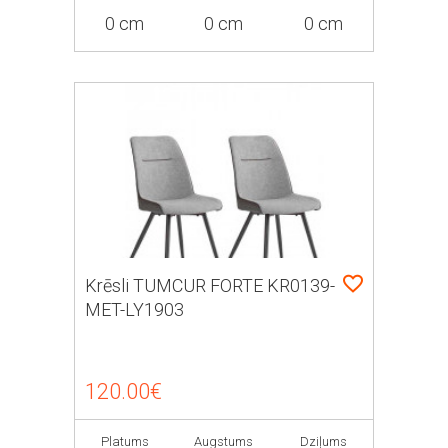
0 cm
0 cm
0 cm
Krēsli TUMCUR FORTE KR0139-
MET-LY1903
120.00€
Platums
Augstums
Dziļums