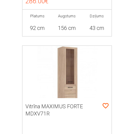
286.00€
Platums
Augstums
Dziļums
92 cm
156 cm
43 cm
Vitrīna MAXIMUS FORTE
MDXV71R