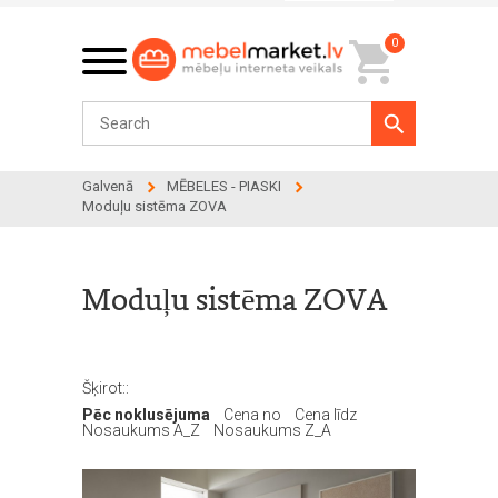
0
Galvenā
MĒBELES - PIASKI
Moduļu sistēma ZOVA
Moduļu sistēma ZOVA
Šķirot::
Pēc noklusējuma
Cena no
Cena līdz
Nosaukums A_Z
Nosaukums Z_A