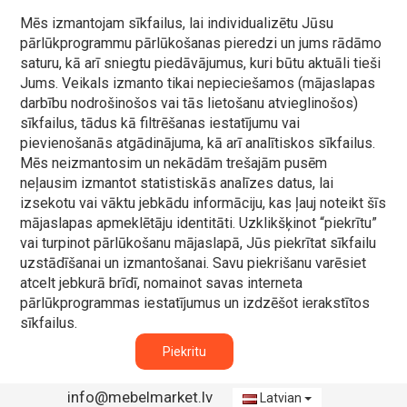
Mēs izmantojam sīkfailus, lai individualizētu Jūsu
pārlūkprogrammu pārlūkošanas pieredzi un jums rādāmo
saturu, kā arī sniegtu piedāvājumus, kuri būtu aktuāli tieši
Jums. Veikals izmanto tikai nepieciešamos (mājaslapas
darbību nodrošinošos vai tās lietošanu atvieglinošos)
sīkfailus, tādus kā filtrēšanas iestatījumu vai
pievienošanās atgādinājuma, kā arī analītiskos sīkfailus.
Mēs neizmantosim un nekādām trešajām pusēm
neļausim izmantot statistiskās analīzes datus, lai
izsekotu vai vāktu jebkādu informāciju, kas ļauj noteikt šīs
mājaslapas apmeklētāju identitāti. Uzklikšķinot “piekrītu”
vai turpinot pārlūkošanu mājaslapā, Jūs piekrītat sīkfailu
uzstādīšanai un izmantošanai. Savu piekrišanu varēsiet
atcelt jebkurā brīdī, nomainot savas interneta
pārlūkprogrammas iestatījumus un izdzēšot ierakstītos
sīkfailus.
Piekritu
info@mebelmarket.lv
Latvian