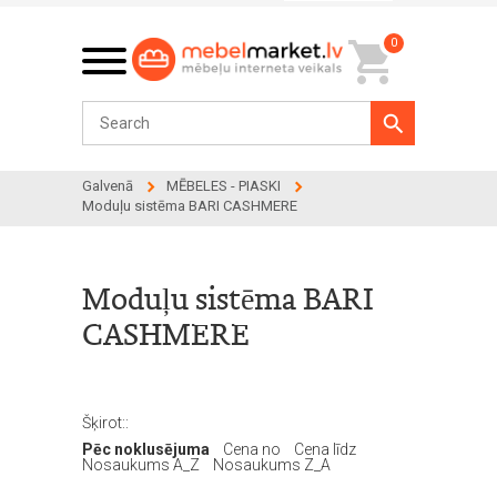
0
Galvenā
MĒBELES - PIASKI
Moduļu sistēma BARI CASHMERE
Moduļu sistēma BARI
CASHMERE
Šķirot::
Pēc noklusējuma
Cena no
Cena līdz
Nosaukums A_Z
Nosaukums Z_A