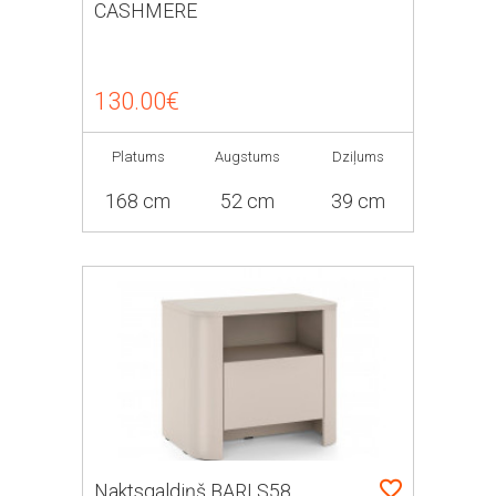
CASHMERE
130.00€
Platums
Augstums
Dziļums
168 cm
52 cm
39 cm
Naktsgaldiņš BARI S58