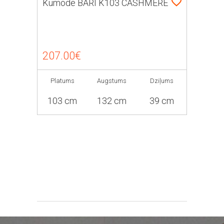
Kumode BARI K103 CASHMERE
207.00€
Platums
Augstums
Dziļums
103 cm
132 cm
39 cm