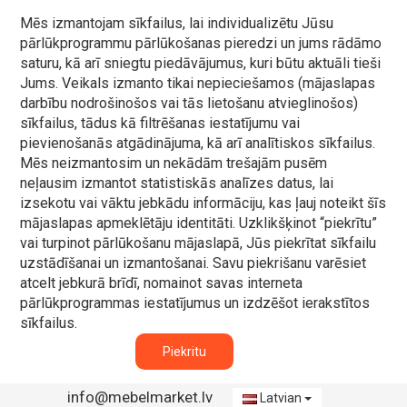
Mēs izmantojam sīkfailus, lai individualizētu Jūsu
pārlūkprogrammu pārlūkošanas pieredzi un jums rādāmo
saturu, kā arī sniegtu piedāvājumus, kuri būtu aktuāli tieši
Jums. Veikals izmanto tikai nepieciešamos (mājaslapas
darbību nodrošinošos vai tās lietošanu atvieglinošos)
sīkfailus, tādus kā filtrēšanas iestatījumu vai
pievienošanās atgādinājuma, kā arī analītiskos sīkfailus.
Mēs neizmantosim un nekādām trešajām pusēm
neļausim izmantot statistiskās analīzes datus, lai
izsekotu vai vāktu jebkādu informāciju, kas ļauj noteikt šīs
mājaslapas apmeklētāju identitāti. Uzklikšķinot “piekrītu”
vai turpinot pārlūkošanu mājaslapā, Jūs piekrītat sīkfailu
uzstādīšanai un izmantošanai. Savu piekrišanu varēsiet
atcelt jebkurā brīdī, nomainot savas interneta
pārlūkprogrammas iestatījumus un izdzēšot ierakstītos
sīkfailus.
Piekritu
info@mebelmarket.lv
Latvian