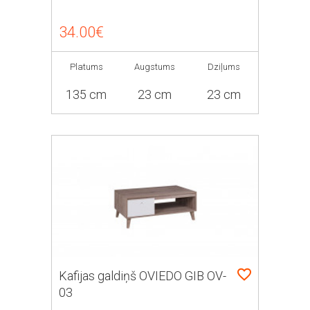
34.00€
Platums
Augstums
Dziļums
135 cm
23 cm
23 cm
Kafijas galdiņš OVIEDO GIB OV-
03