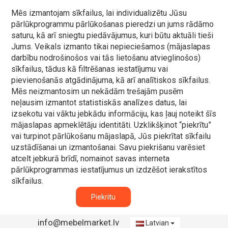
Mēs izmantojam sīkfailus, lai individualizētu Jūsu
pārlūkprogrammu pārlūkošanas pieredzi un jums rādāmo
saturu, kā arī sniegtu piedāvājumus, kuri būtu aktuāli tieši
Jums. Veikals izmanto tikai nepieciešamos (mājaslapas
darbību nodrošinošos vai tās lietošanu atvieglinošos)
sīkfailus, tādus kā filtrēšanas iestatījumu vai
pievienošanās atgādinājuma, kā arī analītiskos sīkfailus.
Mēs neizmantosim un nekādām trešajām pusēm
neļausim izmantot statistiskās analīzes datus, lai
izsekotu vai vāktu jebkādu informāciju, kas ļauj noteikt šīs
mājaslapas apmeklētāju identitāti. Uzklikšķinot “piekrītu”
vai turpinot pārlūkošanu mājaslapā, Jūs piekrītat sīkfailu
uzstādīšanai un izmantošanai. Savu piekrišanu varēsiet
atcelt jebkurā brīdī, nomainot savas interneta
pārlūkprogrammas iestatījumus un izdzēšot ierakstītos
sīkfailus.
Piekritu
info@mebelmarket.lv
Latvian