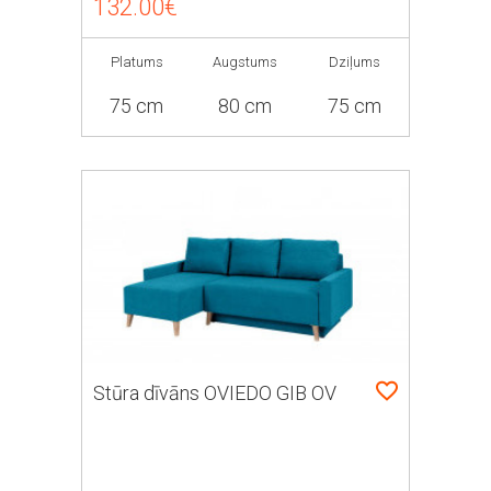
132.00€
Platums
Augstums
Dziļums
75 cm
80 cm
75 cm
Stūra dīvāns OVIEDO GIB OV