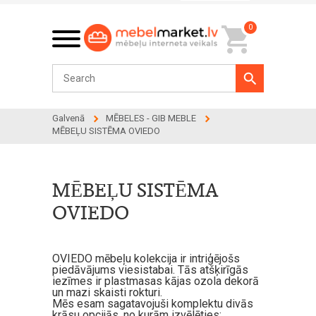
0
Galvenā
MĒBELES - GIB MEBLE
MĒBEĻU SISTĒMA OVIEDO
MĒBEĻU SISTĒMA
OVIEDO
OVIEDO mēbeļu kolekcija ir intriģējošs
piedāvājums viesistabai. Tās atšķirīgās
iezīmes ir plastmasas kājas ozola dekorā
un mazi skaisti rokturi.
Mēs esam sagatavojuši komplektu divās
krāsu opcijās, no kurām izvēlēties: