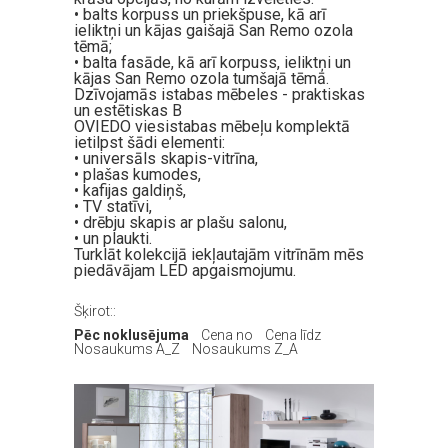
• balts korpuss un priekšpuse, kā arī
ieliktņi un kājas gaišajā San Remo ozola
tēmā;
• balta fasāde, kā arī korpuss, ieliktņi un
kājas San Remo ozola tumšajā tēmā.
Dzīvojamās istabas mēbeles - praktiskas
un estētiskas B
OVIEDO viesistabas mēbeļu komplektā
ietilpst šādi elementi:
• universāls skapis-vitrīna,
• plašas kumodes,
• kafijas galdiņš,
• TV statīvi,
• drēbju skapis ar plašu salonu,
• un plaukti.
Turklāt kolekcijā iekļautajām vitrīnām mēs
piedāvājam LED apgaismojumu.
Šķirot::
Pēc noklusējuma
Cena no
Cena līdz
Nosaukums A_Z
Nosaukums Z_A