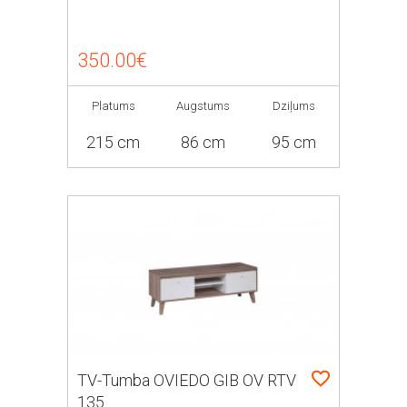
350.00€
Platums
Augstums
Dziļums
215 cm
86 cm
95 cm
TV-Tumba OVIEDO GIB OV RTV
135