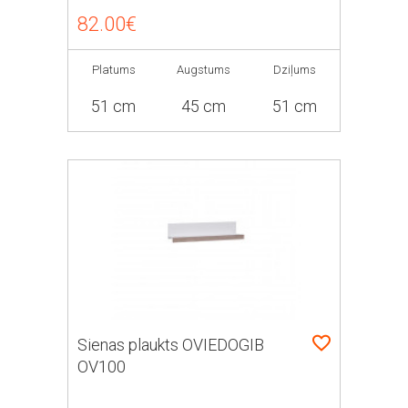
82.00€
Platums
Augstums
Dziļums
51 cm
45 cm
51 cm
Sienas plaukts OVIEDOGIB
OV100