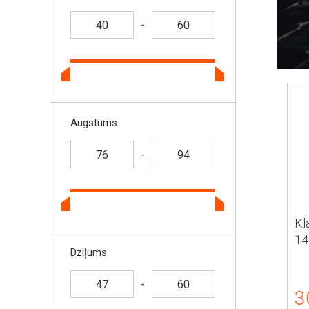
-
Augstums
-
Kl
14
Dziļums
-
3