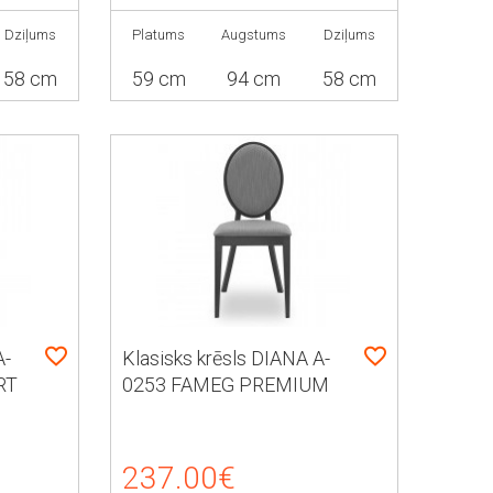
Dziļums
Platums
Augstums
Dziļums
58 cm
59 cm
94 cm
58 cm
A-
Klasisks krēsls DIANA A-
RT
0253 FAMEG PREMIUM
237.00€