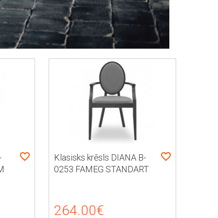
-
Klasisks krēsls DIANA B-
M
0253 FAMEG STANDART
264.00€