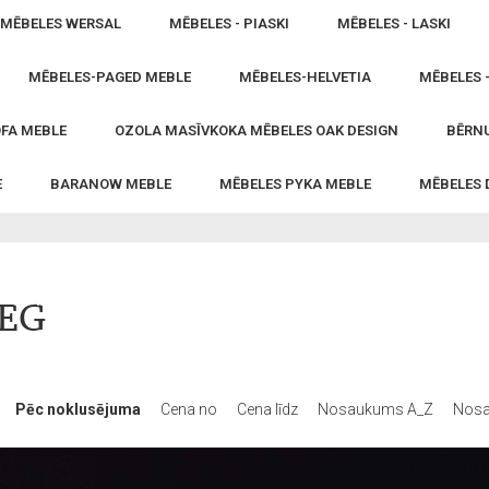
MĒBELES WERSAL
MĒBELES - PIASKI
MĒBELES - LASKI
MĒBELES-PAGED MEBLE
MĒBELES-HELVETIA
MĒBELES 
FA MEBLE
OZOLA MASĪVKOKA MĒBELES OAK DESIGN
BĒRNU
E
BARANOW MEBLE
MĒBELES PYKA MEBLE
MĒBELES
MEG
Pēc noklusējuma
Cena no
Cena līdz
Nosaukums A_Z
Nosa