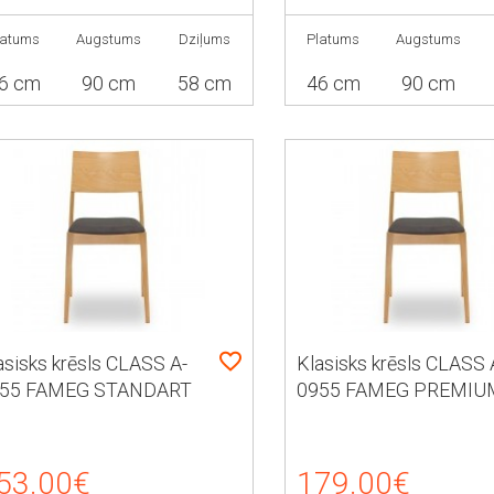
latums
Augstums
Dziļums
Platums
Augstums
6 cm
90 cm
58 cm
46 cm
90 cm
asisks krēsls CLASS A-
Klasisks krēsls CLASS 
55 FAMEG STANDART
0955 FAMEG PREMIU
53.00€
179.00€