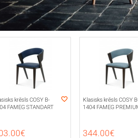
asisks krēsls COSY B-
Klasisks krēsls COSY B
04 FAMEG STANDART
1404 FAMEG PREMIU
03.00€
344.00€