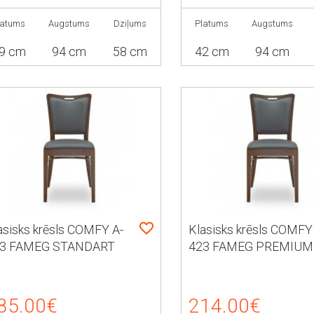
latums
Augstums
Dziļums
Platums
Augstums
9 cm
94 cm
58 cm
42 cm
94 cm
asisks krēsls COMFY A-
Klasisks krēsls COMFY
3 FAMEG STANDART
423 FAMEG PREMIUM
85.00€
214.00€