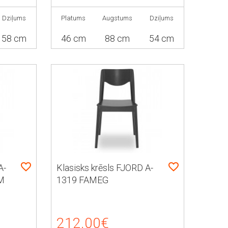
Dziļums
Platums
Augstums
Dziļums
58 cm
46 cm
88 cm
54 cm
A-
Klasisks krēsls FJORD A-
M
1319 FAMEG
212.00€