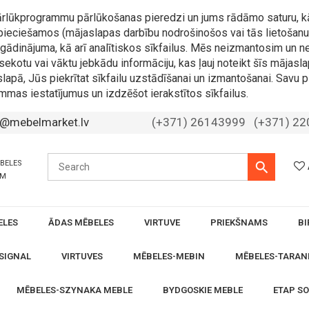
 pārlūkprogrammu pārlūkošanas pieredzi un jums rādāmo saturu, k
nepieciešamos (mājaslapas darbību nodrošinošos vai tās lietošanu 
 atgādinājuma, kā arī analītiskos sīkfailus. Mēs neizmantosim u
sekotu vai vāktu jebkādu informāciju, kas ļauj noteikt šīs mājasla
slapā, Jūs piekrītat sīkfailu uzstādīšanai un izmantošanai. Savu p
mmas iestatījumus un izdzēšot ierakstītos sīkfailus.
o@mebelmarket.lv
(+371) 26143999
(+371) 2
ĒBELES
ĀM
ELES
ĀDAS MĒBELES
VIRTUVE
PRIEKŠNAMS
BI
SIGNAL
VIRTUVES
MĒBELES-MEBIN
MĒBELES-TARAN
MĒBELES-SZYNAKA MEBLE
BYDGOSKIE MEBLE
ETAP S