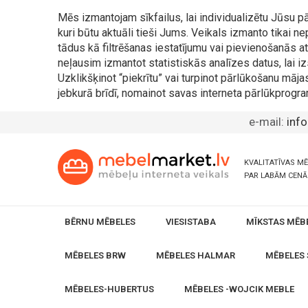
Mēs izmantojam sīkfailus, lai individualizētu Jūsu
kuri būtu aktuāli tieši Jums. Veikals izmanto tikai 
tādus kā filtrēšanas iestatījumu vai pievienošanās
neļausim izmantot statistiskās analīzes datus, lai iz
Uzklikšķinot “piekrītu” vai turpinot pārlūkošanu māja
jebkurā brīdī, nomainot savas interneta pārlūkprogra
e-mail:
inf
KVALITATĪVAS M
PAR LABĀM CEN
BĒRNU MĒBELES
VIESISTABA
MĪKSTAS MĒB
MĒBELES BRW
MĒBELES HALMAR
MĒBELES 
MĒBELES-HUBERTUS
MĒBELES -WOJCIK MEBLE