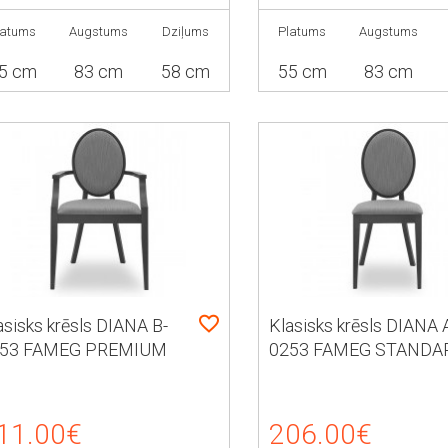
latums
Augstums
Dziļums
Platums
Augstums
5 cm
83 cm
58 cm
55 cm
83 cm
asisks krēsls DIANA B-
Klasisks krēsls DIANA 
53 FAMEG PREMIUM
0253 FAMEG STANDA
11.00€
206.00€