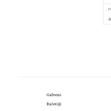
P
4
Galvenā
Ražotāji