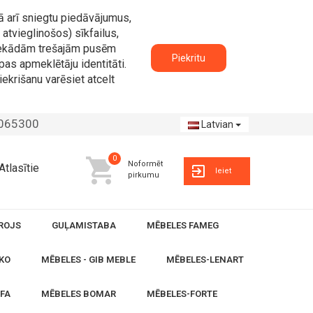
ā arī sniegtu piedāvājumus,
atvieglinošos) sīkfailus,
n nekādām trešajām pusēm
Piekritu
pas apmeklētāju identitāti.
iekrišanu varēsiet atcelt
2065300
Latvian
0
Noformēt
Atlasītie
Ieiet
pirkumu
ROJS
GUĻAMISTABA
MĒBELES FAMEG
KO
MĒBELES - GIB MEBLE
MĒBELES-LENART
OFA
MĒBELES BOMAR
MĒBELES-FORTE