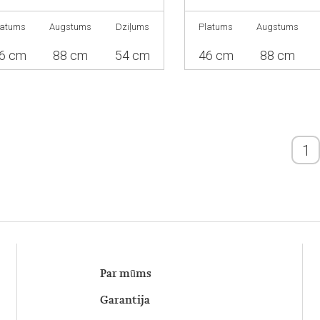
latums
Augstums
Dziļums
Platums
Augstums
6 cm
88 cm
54 cm
46 cm
88 cm
1
Par mūms
Garantija