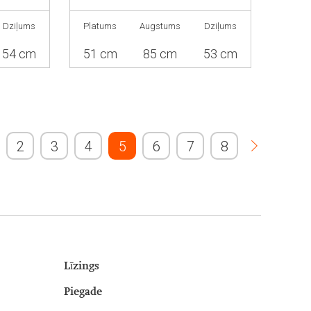
Dziļums
Platums
Augstums
Dziļums
54 cm
51 cm
85 cm
53 cm
2
3
4
5
6
7
8
Līzings
Piegade