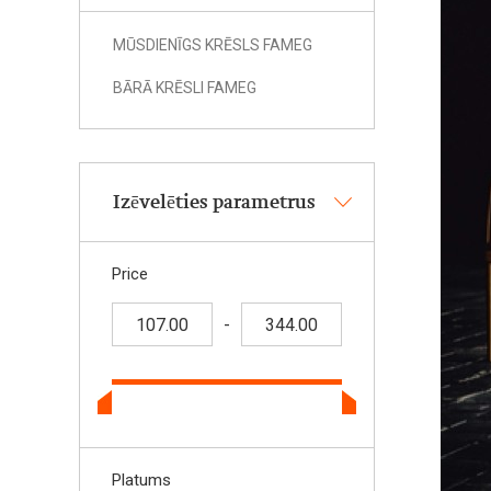
MŪSDIENĪGS KRĒSLS FAMEG
BĀRĀ KRĒSLI FAMEG
Izēvelēties parametrus
Price
-
Platums