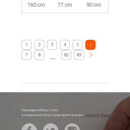
160 cm
77 cm
90 cm
1
2
3
4
5
6
7
8
...
82
83
Присоединяйтесь к нам
в социальных сетях и участвуйте в акциях