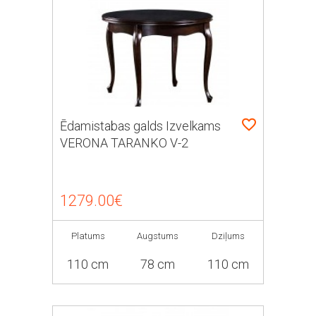
Ēdamistabas galds Izvelkams
VERONA TARANKO V-2
1279.00€
Platums
Augstums
Dziļums
110 cm
78 cm
110 cm