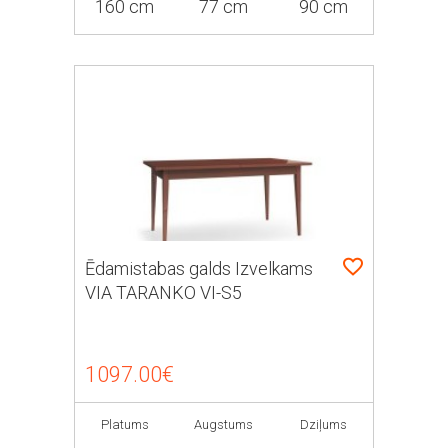
160 cm
77 cm
90 cm
Ēdamistabas galds Izvelkams
VIA TARANKO VI-S5
1097.00€
Platums
Augstums
Dziļums