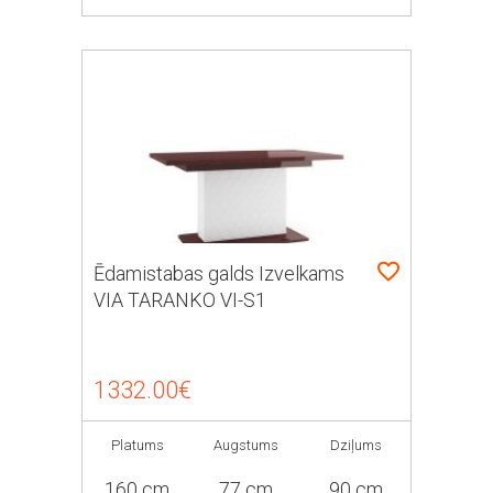
Ēdamistabas galds Izvelkams
VIA TARANKO VI-S1
1332.00€
Platums
Augstums
Dziļums
160 cm
77 cm
90 cm