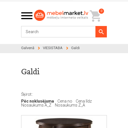
0
Galvenā
VIESISTABA
Galdi
Galdi
Šķirot::
Pēc noklusējuma
Cena no
Cena līdz
Nosaukums A_Z
Nosaukums Z_A