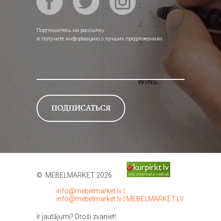
Подпишитесь на рассылку
и получите информацию о лучших предложениях
© MEBELMARKET 2026
info@mebelmarket.lv
|
info@mebelmarket.lv
|
MEBELMARKET.LV
Ir jautājumi? Droši zvaniet!: