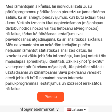
Mēs izmantojam sīkfailus, lai individualizētu Jūsu
pārlūkprogrammu pārlūkošanas pieredzi un jums rādāmo
saturu, kā arī sniegtu piedāvājumus, kuri būtu aktuāli tieši
Jums. Veikals izmanto tikai nepieciešamos (mājaslapas
darbību nodrošinošos vai tās lietošanu atvieglinošos)
sīkfailus, tādus kā filtrēšanas iestatījumu vai
pievienošanās atgādinājuma, kā arī analītiskos sīkfailus.
Mēs neizmantosim un nekādām trešajām pusēm
neļausim izmantot statistiskās analīzes datus, lai
izsekotu vai vāktu jebkādu informāciju, kas ļauj noteikt šīs
mājaslapas apmeklētāju identitāti. Uzklikšķinot “piekrītu”
vai turpinot pārlūkošanu mājaslapā, Jūs piekrītat sīkfailu
uzstādīšanai un izmantošanai. Savu piekrišanu varēsiet
atcelt jebkurā brīdī, nomainot savas interneta
pārlūkprogrammas iestatījumus un izdzēšot ierakstītos
sīkfailus.
Piekritu
info@mebelmarket.lv
Latvian