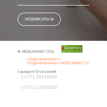
© MEBELMARKET 2026
info@mebelmarket.lv
|
info@mebelmarket.lv
|
MEBELMARKET.LV
Ir jautājumi? Droši zvaniet!:
(+371) 26143999
(+371) 22065300