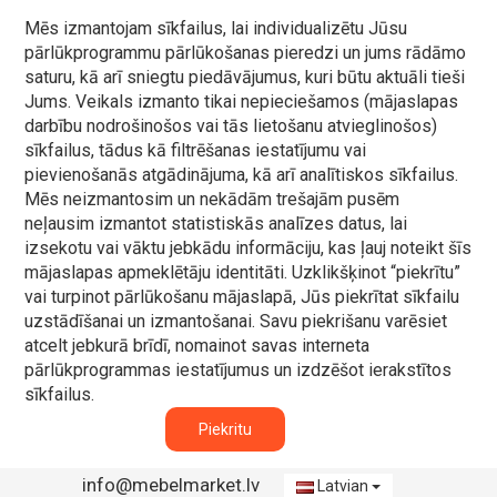
Mēs izmantojam sīkfailus, lai individualizētu Jūsu
pārlūkprogrammu pārlūkošanas pieredzi un jums rādāmo
saturu, kā arī sniegtu piedāvājumus, kuri būtu aktuāli tieši
Jums. Veikals izmanto tikai nepieciešamos (mājaslapas
darbību nodrošinošos vai tās lietošanu atvieglinošos)
sīkfailus, tādus kā filtrēšanas iestatījumu vai
pievienošanās atgādinājuma, kā arī analītiskos sīkfailus.
Mēs neizmantosim un nekādām trešajām pusēm
neļausim izmantot statistiskās analīzes datus, lai
izsekotu vai vāktu jebkādu informāciju, kas ļauj noteikt šīs
mājaslapas apmeklētāju identitāti. Uzklikšķinot “piekrītu”
vai turpinot pārlūkošanu mājaslapā, Jūs piekrītat sīkfailu
uzstādīšanai un izmantošanai. Savu piekrišanu varēsiet
atcelt jebkurā brīdī, nomainot savas interneta
pārlūkprogrammas iestatījumus un izdzēšot ierakstītos
sīkfailus.
Piekritu
info@mebelmarket.lv
Latvian