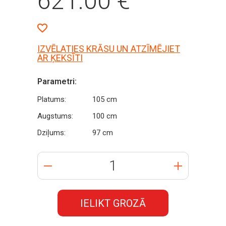
621.00
€
IZVĒLATIES KRĀSU UN ATZĪMĒJIET
AR ĶEKSĪTI
Parametri:
Platums:
105 cm
Augstums:
100 cm
Dziļums:
97 cm
IELIKT GROZĀ