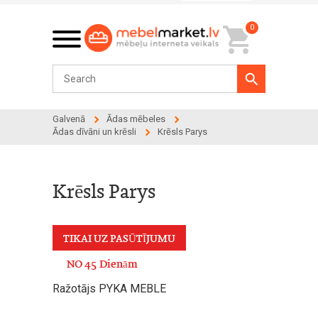
0
Galvenā
Ādas mēbeles
Ādas dīvāni un krēsli
Krēsls Parys
Krēsls Parys
TIKAI UZ PASŪTĪJUMU
NO 45 Dienām
Ražotājs PYKA MEBLE