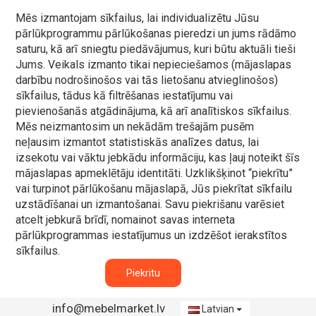
Mēs izmantojam sīkfailus, lai individualizētu Jūsu
pārlūkprogrammu pārlūkošanas pieredzi un jums rādāmo
saturu, kā arī sniegtu piedāvājumus, kuri būtu aktuāli tieši
Jums. Veikals izmanto tikai nepieciešamos (mājaslapas
darbību nodrošinošos vai tās lietošanu atvieglinošos)
sīkfailus, tādus kā filtrēšanas iestatījumu vai
pievienošanās atgādinājuma, kā arī analītiskos sīkfailus.
Mēs neizmantosim un nekādām trešajām pusēm
neļausim izmantot statistiskās analīzes datus, lai
izsekotu vai vāktu jebkādu informāciju, kas ļauj noteikt šīs
mājaslapas apmeklētāju identitāti. Uzklikšķinot “piekrītu”
vai turpinot pārlūkošanu mājaslapā, Jūs piekrītat sīkfailu
uzstādīšanai un izmantošanai. Savu piekrišanu varēsiet
atcelt jebkurā brīdī, nomainot savas interneta
pārlūkprogrammas iestatījumus un izdzēšot ierakstītos
sīkfailus.
Piekritu
info@mebelmarket.lv
Latvian