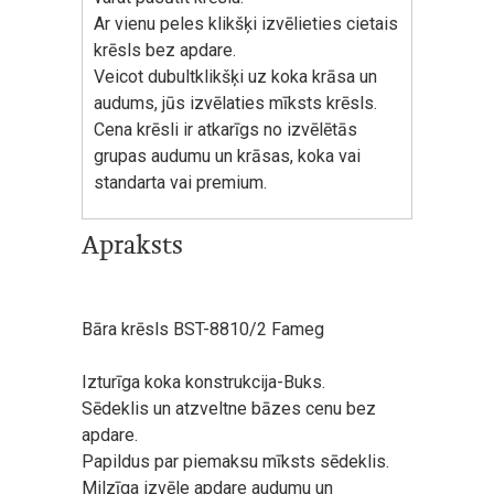
Ar vienu peles klikšķi izvēlieties cietais
krēsls bez apdare.
Veicot dubultklikšķi uz koka krāsa un
audums, jūs izvēlaties mīksts krēsls.
Cena krēsli ir atkarīgs no izvēlētās
grupas audumu un krāsas, koka vai
standarta vai premium.
Apraksts
Bāra krēsls BST-8810/2 Fameg
Izturīga koka konstrukcija-Buks.
Sēdeklis un atzveltne bāzes cenu bez
apdare.
Papildus par piemaksu mīksts sēdeklis.
Milzīga izvēle apdare audumu un