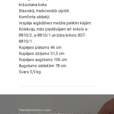
krāsošana koka.
Klasiskā, tradicionālā izpildi.
Komforta sēdekļi.
Iespēja iegādāties metāla paliktni kājām.
Kolekciju, mēs piedāvājam arī: krēsls a-
8810/2, a-8810/1 un bāra krēsls BST-
8810/1.
Kopējais platums 46 cm
Kopējais dziļums 51,5 cm
Kopējais augstums 106 cm
Augstums sēdeklim 78 cm
Svars 5,9 kg
Присоединяйтесь к нам