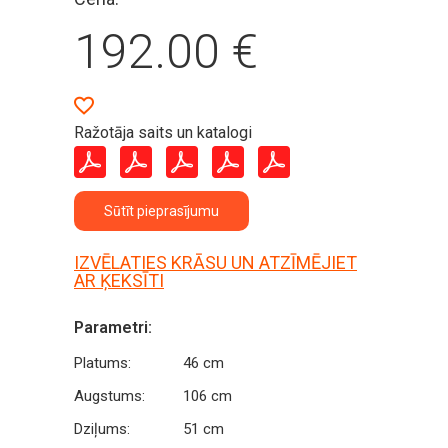
192.00
€
Ražotāja saits un katalogi
Sūtīt pieprasījumu
IZVĒLATIES KRĀSU UN ATZĪMĒJIET
AR ĶEKSĪTI
Parametri:
Platums:
46 cm
Augstums:
106 cm
Dziļums:
51 cm