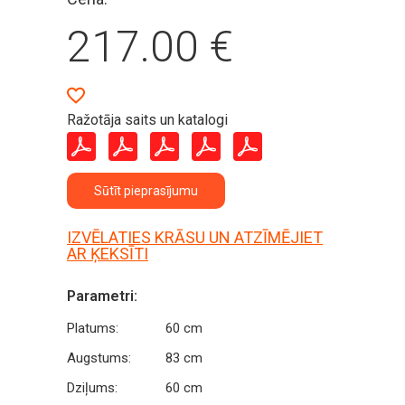
217.00
€
Ražotāja saits un katalogi
Sūtīt pieprasījumu
IZVĒLATIES KRĀSU UN ATZĪMĒJIET
AR ĶEKSĪTI
Parametri:
Platums:
60 cm
Augstums:
83 cm
Dziļums:
60 cm