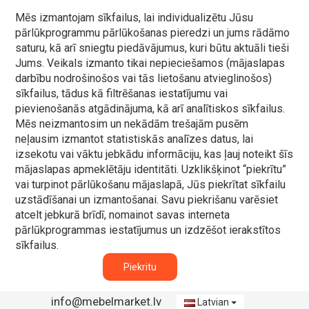
Mēs izmantojam sīkfailus, lai individualizētu Jūsu
pārlūkprogrammu pārlūkošanas pieredzi un jums rādāmo
saturu, kā arī sniegtu piedāvājumus, kuri būtu aktuāli tieši
Jums. Veikals izmanto tikai nepieciešamos (mājaslapas
darbību nodrošinošos vai tās lietošanu atvieglinošos)
sīkfailus, tādus kā filtrēšanas iestatījumu vai
pievienošanās atgādinājuma, kā arī analītiskos sīkfailus.
Mēs neizmantosim un nekādām trešajām pusēm
neļausim izmantot statistiskās analīzes datus, lai
izsekotu vai vāktu jebkādu informāciju, kas ļauj noteikt šīs
mājaslapas apmeklētāju identitāti. Uzklikšķinot “piekrītu”
vai turpinot pārlūkošanu mājaslapā, Jūs piekrītat sīkfailu
uzstādīšanai un izmantošanai. Savu piekrišanu varēsiet
atcelt jebkurā brīdī, nomainot savas interneta
pārlūkprogrammas iestatījumus un izdzēšot ierakstītos
sīkfailus.
Piekritu
info@mebelmarket.lv
Latvian