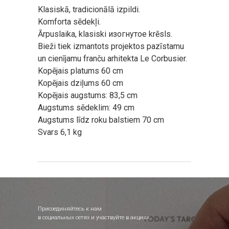
Klasiskā, tradicionālā izpildi.
Komforta sēdekļi.
Ārpuslaika, klasiski изогнутое krēsls.
Bieži tiek izmantots projektos pazīstamu
un cienījamu franču arhitekta Le Corbusier.
Kopējais platums 60 cm
Kopējais dziļums 60 cm
Kopējais augstums: 83,5 cm
Augstums sēdeklim: 49 cm
Augstums līdz roku balstiem 70 cm
Svars 6,1 kg
Присоединяйтесь к нам
в социальных сетях и участвуйте в акциях