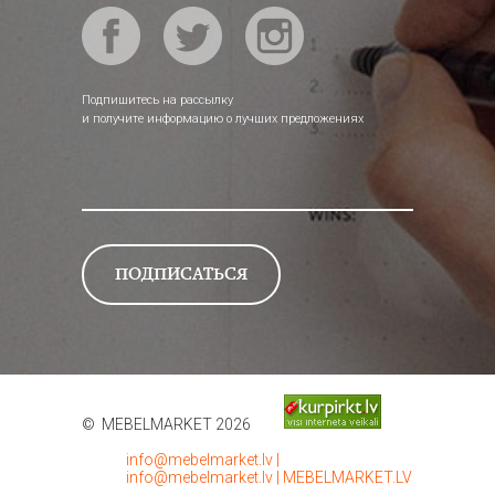
Подпишитесь на рассылку
и получите информацию о лучших предложениях
© MEBELMARKET 2026
info@mebelmarket.lv
|
info@mebelmarket.lv
|
MEBELMARKET.LV