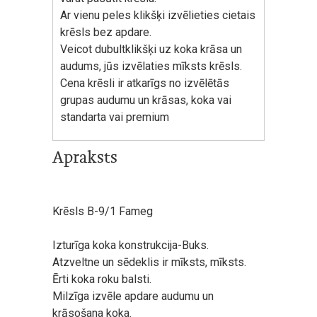
Ar vienu peles klikšķi izvēlieties cietais
krēsls bez apdare.
Veicot dubultklikšķi uz koka krāsa un
audums, jūs izvēlaties mīksts krēsls.
Cena krēsli ir atkarīgs no izvēlētās
grupas audumu un krāsas, koka vai
standarta vai premium
Apraksts
Krēsls B-9/1 Fameg
Izturīga koka konstrukcija-Buks.
Atzveltne un sēdeklis ir mīksts, mīksts.
Ērti koka roku balsti.
Milzīga izvēle apdare audumu un
krāsošana koka.