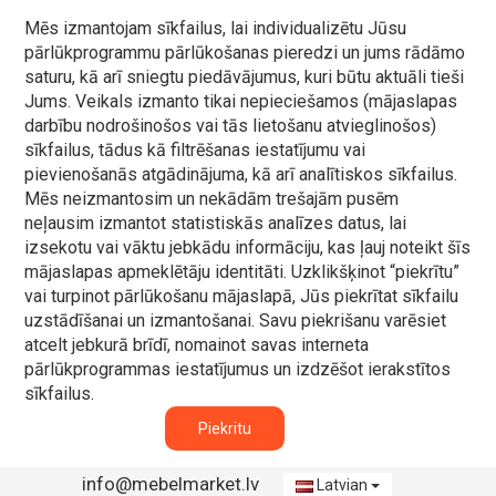
Mēs izmantojam sīkfailus, lai individualizētu Jūsu
pārlūkprogrammu pārlūkošanas pieredzi un jums rādāmo
saturu, kā arī sniegtu piedāvājumus, kuri būtu aktuāli tieši
Jums. Veikals izmanto tikai nepieciešamos (mājaslapas
darbību nodrošinošos vai tās lietošanu atvieglinošos)
sīkfailus, tādus kā filtrēšanas iestatījumu vai
pievienošanās atgādinājuma, kā arī analītiskos sīkfailus.
Mēs neizmantosim un nekādām trešajām pusēm
neļausim izmantot statistiskās analīzes datus, lai
izsekotu vai vāktu jebkādu informāciju, kas ļauj noteikt šīs
mājaslapas apmeklētāju identitāti. Uzklikšķinot “piekrītu”
vai turpinot pārlūkošanu mājaslapā, Jūs piekrītat sīkfailu
uzstādīšanai un izmantošanai. Savu piekrišanu varēsiet
atcelt jebkurā brīdī, nomainot savas interneta
pārlūkprogrammas iestatījumus un izdzēšot ierakstītos
sīkfailus.
Piekritu
info@mebelmarket.lv
Latvian