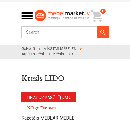
0
Galvenā
MĪKSTAS MĒBELES
Atpūtas krēsli
Krēsls LIDO
Krēsls LIDO
TIKAI UZ PASŪTĪJUMU
NO 30 Dienām
Ražotājs MEBLAR MEBLE