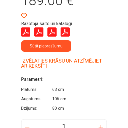
189.00
€
Ražotāja saits un katalogi
Sūtīt pieprasījumu
IZVĒLATIES KRĀSU UN ATZĪMĒJIET
AR ĶEKSĪTI
Parametri:
Platums:
63 cm
Augstums:
106 cm
Dziļums:
80 cm