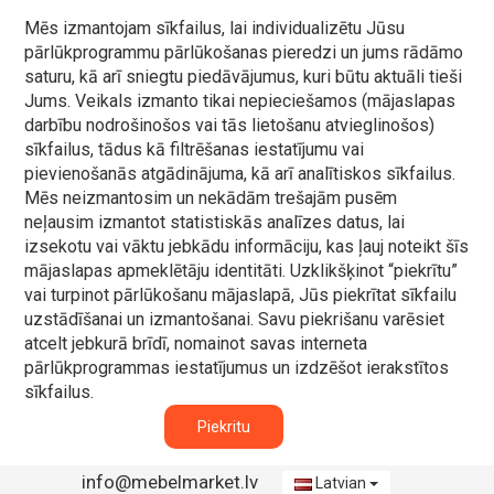
Mēs izmantojam sīkfailus, lai individualizētu Jūsu
pārlūkprogrammu pārlūkošanas pieredzi un jums rādāmo
saturu, kā arī sniegtu piedāvājumus, kuri būtu aktuāli tieši
Jums. Veikals izmanto tikai nepieciešamos (mājaslapas
darbību nodrošinošos vai tās lietošanu atvieglinošos)
sīkfailus, tādus kā filtrēšanas iestatījumu vai
pievienošanās atgādinājuma, kā arī analītiskos sīkfailus.
Mēs neizmantosim un nekādām trešajām pusēm
neļausim izmantot statistiskās analīzes datus, lai
izsekotu vai vāktu jebkādu informāciju, kas ļauj noteikt šīs
mājaslapas apmeklētāju identitāti. Uzklikšķinot “piekrītu”
vai turpinot pārlūkošanu mājaslapā, Jūs piekrītat sīkfailu
uzstādīšanai un izmantošanai. Savu piekrišanu varēsiet
atcelt jebkurā brīdī, nomainot savas interneta
pārlūkprogrammas iestatījumus un izdzēšot ierakstītos
sīkfailus.
Piekritu
info@mebelmarket.lv
Latvian