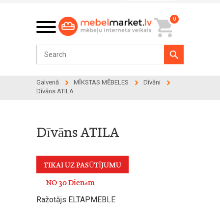
0
Galvenā
MĪKSTAS MĒBELES
Dīvāni
Dīvāns ATILA
Dīvāns ATILA
TIKAI UZ PASŪTĪJUMU
NO 30 Dienām
Ražotājs ELTAPMEBLE