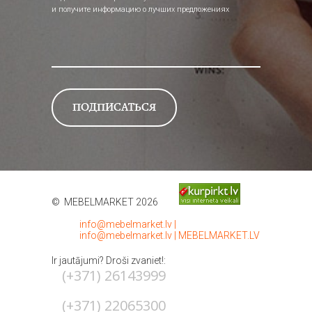
и получите информацию о лучших предложениях
© MEBELMARKET 2026
info@mebelmarket.lv
|
info@mebelmarket.lv
|
MEBELMARKET.LV
Ir jautājumi? Droši zvaniet!:
(+371) 26143999
(+371) 22065300