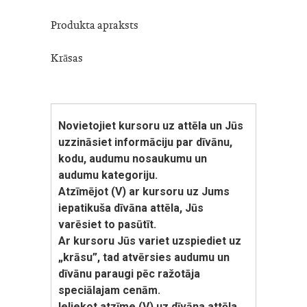
Produkta apraksts
Krāsas
Novietojiet kursoru uz attēla un Jūs
uzzināsiet informāciju par dīvānu,
kodu, audumu nosaukumu un
audumu kategoriju.
Atzīmējot (V) ar kursoru uz Jums
iepatikuša dīvāna attēla, Jūs
varēsiet to pasūtīt.
Ar kursoru Jūs variet uzspiediet uz
„krāsu”, tad atvērsies audumu un
dīvānu paraugi pēc ražotāja
speciālajam cenām.
Ieliekot atzīme (V) uz dīvāna attēla