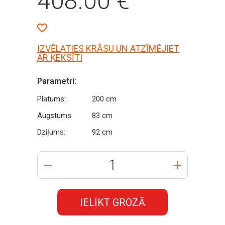
408.00
€
IZVĒLATIES KRĀSU UN ATZĪMĒJIET
AR ĶEKSĪTI
Parametri:
Platums:
200 cm
Augstums:
83 cm
Dziļums:
92 cm
IELIKT GROZĀ