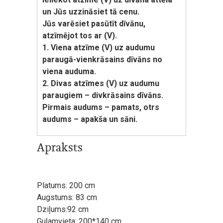
un Jūs uzzināsiet tā cenu.
Jūs varēsiet pasūtīt dīvānu,
atzīmējot tos ar (V).
1. Viena atzīme (V) uz audumu
paraugā-vienkrāsains dīvāns no
viena auduma.
2. Divas atzīmes (V) uz audumu
paraugiem – divkrāsains dīvāns.
Pirmais audums – pamats, otrs
audums – apakša un sāni.
Apraksts
Platums: 200 cm
Augstums: 83 cm
Dziļums:92 cm
Guļamvieta: 200*140 cm