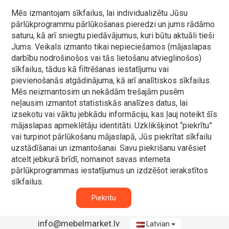
Mēs izmantojam sīkfailus, lai individualizētu Jūsu
pārlūkprogrammu pārlūkošanas pieredzi un jums rādāmo
saturu, kā arī sniegtu piedāvājumus, kuri būtu aktuāli tieši
Jums. Veikals izmanto tikai nepieciešamos (mājaslapas
darbību nodrošinošos vai tās lietošanu atvieglinošos)
sīkfailus, tādus kā filtrēšanas iestatījumu vai
pievienošanās atgādinājuma, kā arī analītiskos sīkfailus.
Mēs neizmantosim un nekādām trešajām pusēm
neļausim izmantot statistiskās analīzes datus, lai
izsekotu vai vāktu jebkādu informāciju, kas ļauj noteikt šīs
mājaslapas apmeklētāju identitāti. Uzklikšķinot “piekrītu”
vai turpinot pārlūkošanu mājaslapā, Jūs piekrītat sīkfailu
uzstādīšanai un izmantošanai. Savu piekrišanu varēsiet
atcelt jebkurā brīdī, nomainot savas interneta
pārlūkprogrammas iestatījumus un izdzēšot ierakstītos
sīkfailus.
Piekritu
info@mebelmarket.lv
Latvian