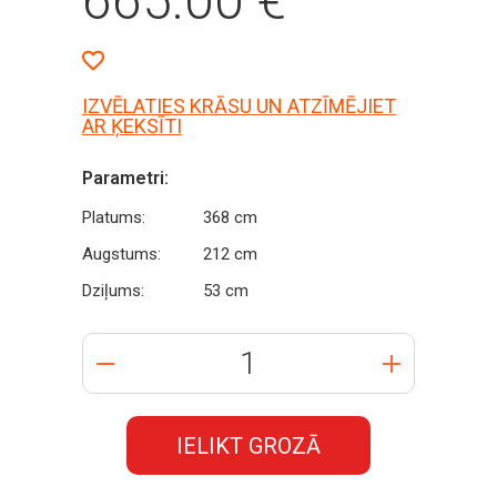
665.00
€
IZVĒLATIES KRĀSU UN ATZĪMĒJIET
AR ĶEKSĪTI
Parametri:
Platums:
368 cm
Augstums:
212 cm
Dziļums:
53 cm
IELIKT GROZĀ