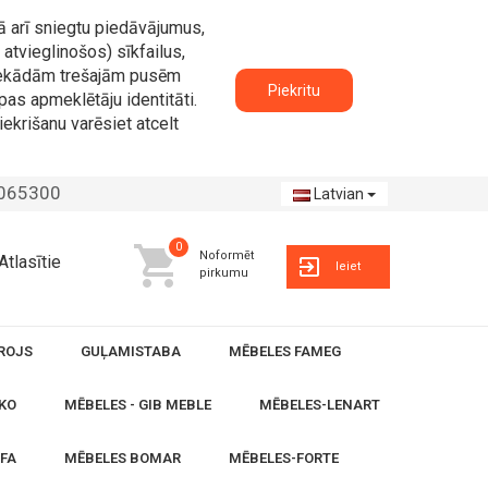
ā arī sniegtu piedāvājumus,
atvieglinošos) sīkfailus,
n nekādām trešajām pusēm
Piekritu
pas apmeklētāju identitāti.
iekrišanu varēsiet atcelt
2065300
Latvian
0
Noformēt
Atlasītie
Ieiet
pirkumu
ROJS
GUĻAMISTABA
MĒBELES FAMEG
KO
MĒBELES - GIB MEBLE
MĒBELES-LENART
OFA
MĒBELES BOMAR
MĒBELES-FORTE