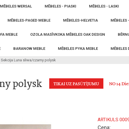
MĒBELES WERSAL
MĒBELES - PIASKI
MĒBELES - LASKI
MĒBELES-PAGED MEBLE
MĒBELES-HELVETIA
MĒBELES 
FA MEBLE
OZOLA MASĪVKOKA MĒBELES OAK DESIGN
BĒRNU
E
BARANOW MEBLE
MĒBELES PYKA MEBLE
MĒBELES
Sekcija Luna sliwa/czarny polysk
rny polysk
TIKAI UZ PASŪTĪJUMU
NO 14 Di
ARTIKULS 000
Cena: