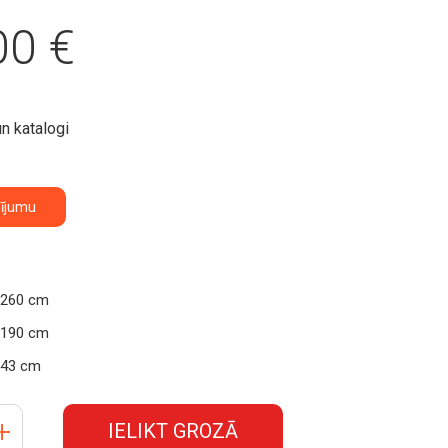
00
€
un katalogi
sījumu
260 cm
190 cm
43 cm
IELIKT GROZĀ