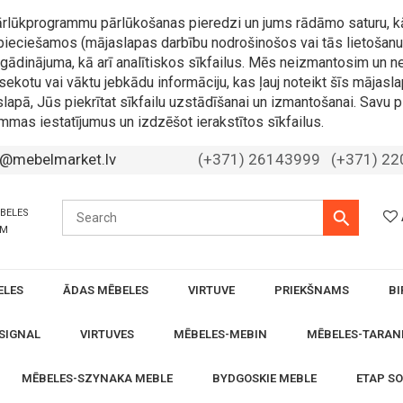
 pārlūkprogrammu pārlūkošanas pieredzi un jums rādāmo saturu, k
nepieciešamos (mājaslapas darbību nodrošinošos vai tās lietošanu 
 atgādinājuma, kā arī analītiskos sīkfailus. Mēs neizmantosim u
sekotu vai vāktu jebkādu informāciju, kas ļauj noteikt šīs mājasla
slapā, Jūs piekrītat sīkfailu uzstādīšanai un izmantošanai. Savu p
mmas iestatījumus un izdzēšot ierakstītos sīkfailus.
o@mebelmarket.lv
(+371) 26143999
(+371) 2
ĒBELES
ĀM
ELES
ĀDAS MĒBELES
VIRTUVE
PRIEKŠNAMS
BI
SIGNAL
VIRTUVES
MĒBELES-MEBIN
MĒBELES-TARAN
MĒBELES-SZYNAKA MEBLE
BYDGOSKIE MEBLE
ETAP S