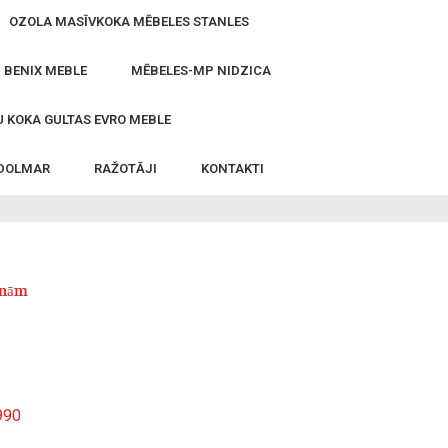
OZOLA MASĪVKOKA MĒBELES STANLES
- BENIX MEBLE
MĒBELES-MP NIDZICA
 KOKA GULTAS EVRO MEBLE
 DOLMAR
RAŽOTĀJI
KONTAKTI
enām
990