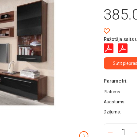
385.
Ražotāja saits 
Sūtīt piepra
Parametri:
Platums:
Augstums:
Dziļums: