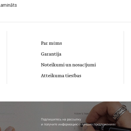
Lamināts
Par mūms
Garantija
Noteikumi un nosacījumi
Atteikuma tiesības
Подпишитесь на рассылку
и получите информацию о лучших предложениях