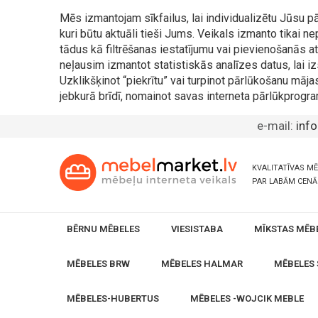
Mēs izmantojam sīkfailus, lai individualizētu Jūsu
kuri būtu aktuāli tieši Jums. Veikals izmanto tikai 
tādus kā filtrēšanas iestatījumu vai pievienošanās
neļausim izmantot statistiskās analīzes datus, lai iz
Uzklikšķinot “piekrītu” vai turpinot pārlūkošanu māja
jebkurā brīdī, nomainot savas interneta pārlūkprogra
e-mail:
inf
KVALITATĪVAS M
PAR LABĀM CEN
BĒRNU MĒBELES
VIESISTABA
MĪKSTAS MĒB
MĒBELES BRW
MĒBELES HALMAR
MĒBELES 
MĒBELES-HUBERTUS
MĒBELES -WOJCIK MEBLE