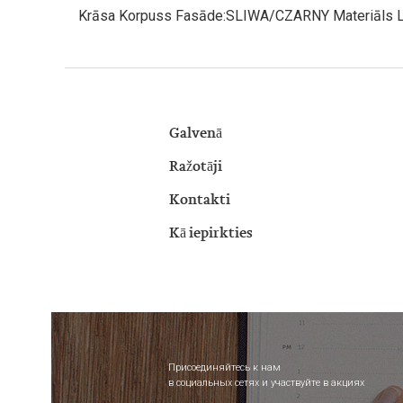
Krāsa Korpuss Fasāde:SLIWA/CZARNY Materiāls 
Galvenā
Ražotāji
Kontakti
Kā iepirkties
Присоединяйтесь к нам
в социальных сетях и участвуйте в акциях